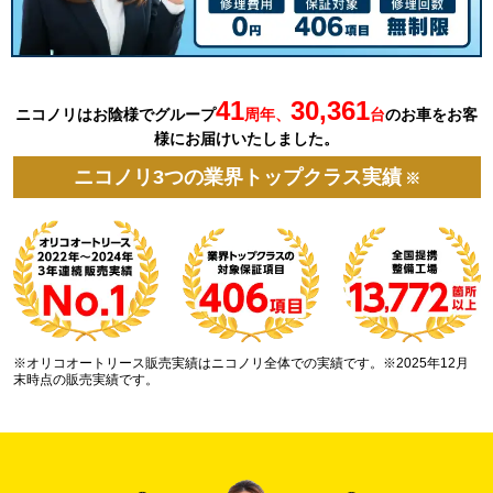
41
30,361
ニコノリはお陰様でグループ
周年、
台
の
お車を
お客
様にお届けいたしました。
ニコノリ3つの業界トップクラス実績
※
※オリコオートリース販売実績はニコノリ全体での実績です。※2025年12月
末時点の販売実績です。