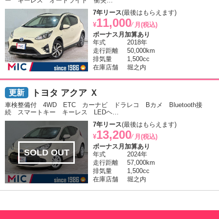
ー キーレス オートライト 衝突…
7年リース
(最後はもらえます)
11,000
¥
⁄ 月(税込)
ボーナス月加算あり
年式
2018年
走行距離
50,000km
排気量
1,500cc
在庫店舗
堀之内
トヨタ アクア Ｘ
車検整備付 4WD ETC カーナビ ドラレコ Bカメ Bluetooth接
続 スマートキー キーレス LEDヘ…
7年リース
(最後はもらえます)
13,200
¥
⁄ 月(税込)
ボーナス月加算あり
SOLD OUT
年式
2024年
走行距離
57,000km
排気量
1,500cc
在庫店舗
堀之内