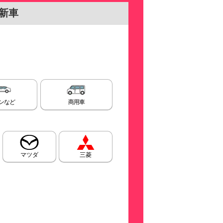
新車
ンなど
商用車
マツダ
三菱