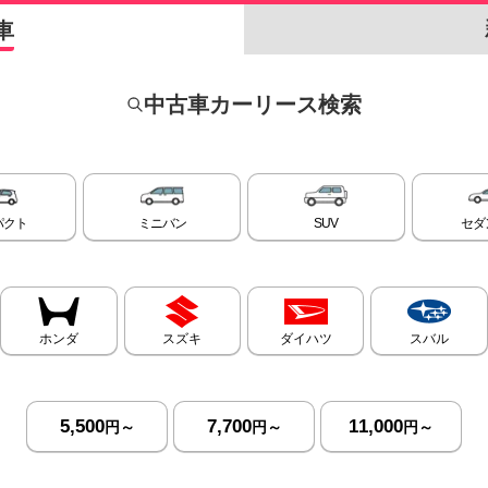
車
中古車カーリース検索
パクト
ミニバン
SUV
セダ
ホンダ
スズキ
ダイハツ
スバル
5,500
7,700
11,000
円～
円～
円～