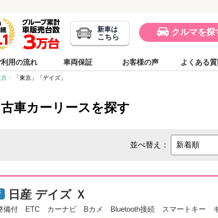
新車は
クルマを探
こちら
ご利用の流れ
車両保証
お客様の声
よくある質
東京
「東京」「デイズ」
中古車カーリースを探す
並べ替え：
日産 デイズ Ｘ
整備付 ETC カーナビ Bカメ Bluetooth接続 スマートキ