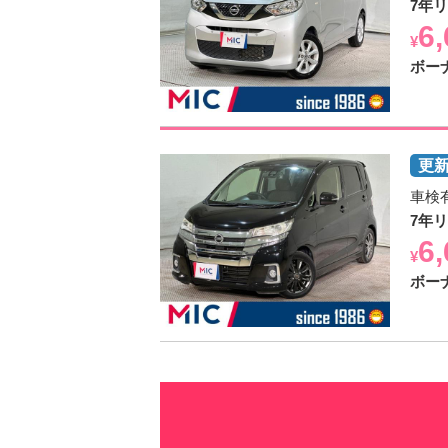
7年
6
¥
ボー
車検
7年
6
¥
ボー