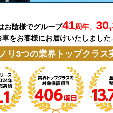
41
30
はお陰様でグループ
周年、
お車を
お客様にお届けいたしました
ノリ3つの業界トップクラス