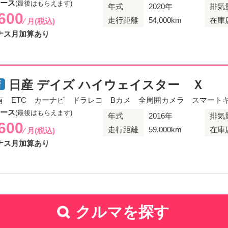
リース
(最後はもらえます)
年式
2020年
排気
,600
走行距離
54,000km
在庫
⁄ 月(税込)
ナス月加算あり
日産 デイズ ハイウェイスター Ｘ
有 ETC カーナビ ドラレコ Bカメ 全周囲カメラ スマート
リース
(最後はもらえます)
年式
2016年
排気
,600
走行距離
59,000km
在庫
⁄ 月(税込)
ナス月加算あり
クルマを探す