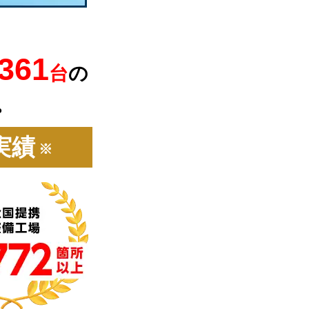
,361
台
の
。
実績
※