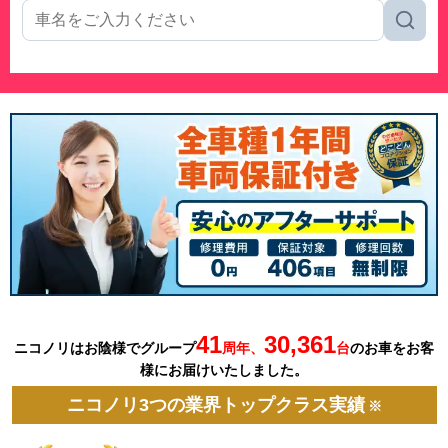
41
30,361
ニコノリはお陰様でグループ
周年、
台
の
お車を
お客
様にお届けいたしました。
ニコノリ3つの業界トップクラス実績
※