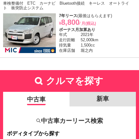
車検整備付 ETC カーナビ Bluetooth接続 キーレス オートライ
ト 衝突防止システム
7年リース
(最後はもらえます)
8,800
¥
⁄ 月(税込)
ボーナス月加算あり
年式
2021年
走行距離
52,000km
排気量
1,500cc
在庫店舗
堀之内
クルマを探す
新車
中古車
中古車カーリース検索
ボディタイプから探す