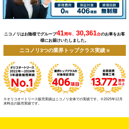
41
30,361
ニコノリはお陰様でグループ
周年、
台
の
お車を
お客
様にお届けいたしました。
ニコノリ3つの業界トップクラス実績
※
※オリコオートリース販売実績はニコノリ全体での実績です。※2025年12月
末時点の販売実績です。