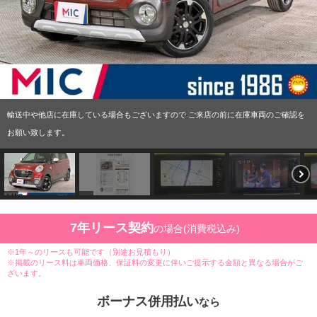
輸送中や他店に在庫している場合もございますので ご来店の前に在庫車両のご確認を
お願い致します。
7年リース契約
の場合(消費税込み)
※1年～のリースも可能です（別途お見積もり）
※掲載のリース料は車両価格、保証料の変更に伴いご提示する金額と異なる場合がご
ざいます。
ボーナス併用払い
なら