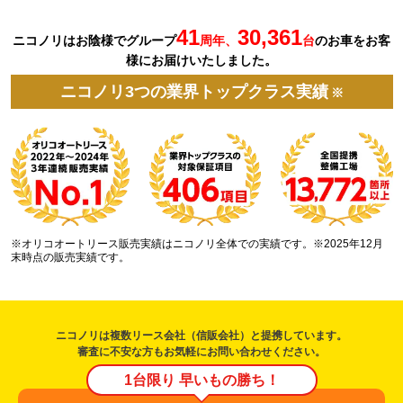
41
30,361
ニコノリはお陰様でグループ
周年、
台
の
お車を
お客
様にお届けいたしました。
ニコノリ3つの業界トップクラス実績
※
※オリコオートリース販売実績はニコノリ全体での実績です。※2025年12月
末時点の販売実績です。
ニコノリは複数リース会社（信販会社）と提携しています。
審査に不安な方もお気軽にお問い合わせください。
1台限り 早いもの勝ち！