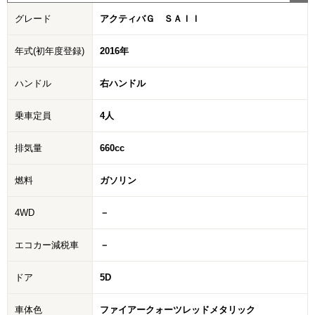
グレード
アクティバＧ ＳＡＩＩ
年式(初年度登録)
2016年
ハンドル
右ハンドル
乗車定員
4人
排気量
660cc
燃料
ガソリン
4WD
－
エコカー減税車
－
ドア
5D
車体色
ファイアークォーツレッドメタリック