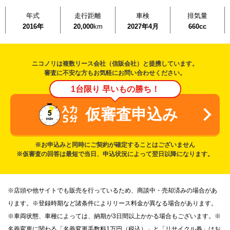
年式
走行距離
車検
排気量
2016年
20,000
km
2027年4月
660cc
ニコノリは複数リース会社（信販会社）と提携しています。
審査に不安な方もお気軽にお問い合わせください。
1台限り 早いもの勝ち！
仮審査申込み
※お申込みと同時にご契約が確定することはございません
※仮審査の回答は最短で当日、申込状況によって翌日以降になります。
※店頭や他サイトでも販売を行っているため、商談中・売却済みの場合があ
ります。※登録時期など諸条件によりリース料金が異なる場合があります。
※車両状態、車種によっては、納期が3日間以上かかる場合もございます。※
名義変更に関わる「名義変更手数料1万円（税込）」と「リサイクル券」はお