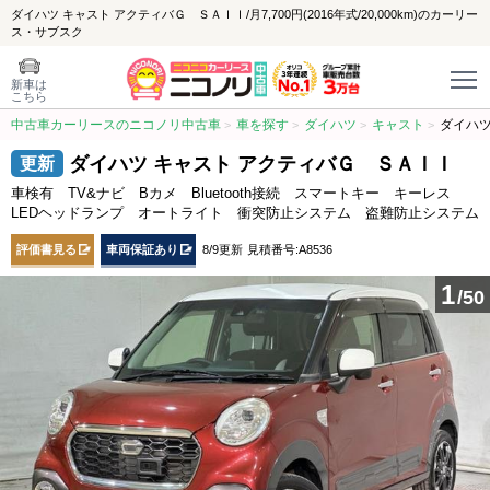
ダイハツ キャスト アクティバＧ ＳＡＩＩ/月7,700円(2016年式/20,000km)のカーリー
ス・サブスク
新車は
こちら
中古車カーリースのニコノリ中古車
車を探す
ダイハツ
キャスト
ダイハツ
ダイハツ キャスト アクティバＧ ＳＡＩＩ
車検有 TV&ナビ Bカメ Bluetooth接続 スマートキー キーレス
LEDヘッドランプ オートライト 衝突防止システム 盗難防止システム
評価書見る
車両保証あり
8/9更新
見積番号:A8536
1
/50