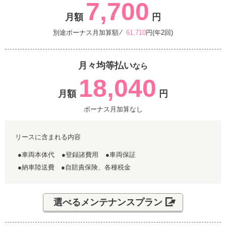
7,700
月額
円
別途ボーナス月加算額 ⁄
61,710
円(年2回)
月々均等払い
なら
18,040
月額
円
ボーナス月加算なし
リースに含まれる内容
●車両本体代
●登録諸費用
●車両保証
●納車陸送費 ●自賠責保険、各種税金
選べるメンテナンスプラン