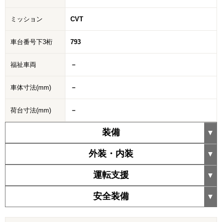
ミッション
CVT
車台番号下3桁
793
福祉車両
－
車体寸法(mm)
－
荷台寸法(mm)
－
装備
外装・内装
運転支援
安全装備