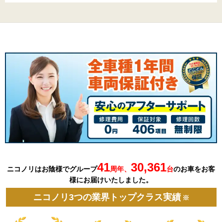
41
30,361
ニコノリはお陰様でグループ
周年、
台
の
お車を
お客
様にお届けいたしました。
ニコノリ3つの業界トップクラス実績
※