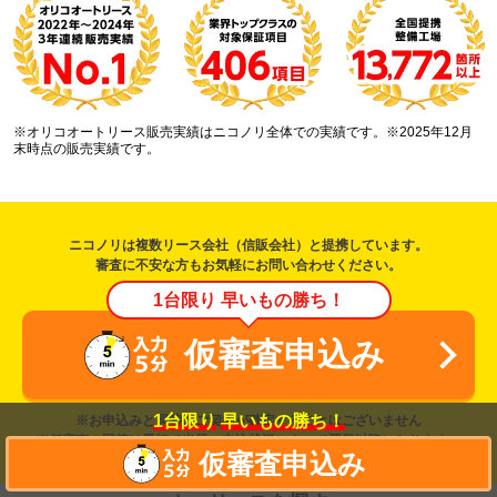
※オリコオートリース販売実績はニコノリ全体での実績です。※2025年12月
末時点の販売実績です。
ニコノリは複数リース会社（信販会社）と提携しています。
審査に不安な方もお気軽にお問い合わせください。
1台限り 早いもの勝ち！
仮審査申込み
1台限り
早いもの勝ち！
※お申込みと同時にご契約が確定することはございません
※仮審査の回答は最短で当日、申込状況によって翌日以降になります。
仮審査申込み