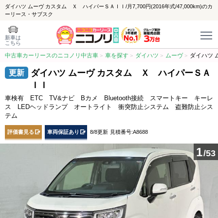
ダイハツ ムーヴ カスタム Ｘ ハイパーＳＡＩＩ/月7,700円(2016年式/47,000km)のカ
ーリース・サブスク
新車は
こちら
中古車カーリースのニコノリ中古車
車を探す
ダイハツ
ムーヴ
ダイハツ 
ダイハツ ムーヴ カスタム Ｘ ハイパーＳＡ
ＩＩ
車検有 ETC TV&ナビ Bカメ Bluetooth接続 スマートキー キーレ
ス LEDヘッドランプ オートライト 衝突防止システム 盗難防止シス
テム
評価書見る
車両保証あり
8/8更新
見積番号:A8688
1
/53