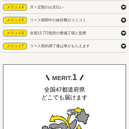
メリット4
月々定額のお支払い
メリット5
リース期間中の維持費がコミコミ
メリット6
全国13,772箇所の整備工場と提携
メリット7
リース契約満了後は車がもらえます
1
MERIT.
全国47都道府県
どこでも届けます