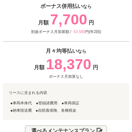
ボーナス併用払い
なら
7,700
月額
円
別途ボーナス月加算額 ⁄
63,580
円(年2回)
月々均等払い
なら
18,370
月額
円
ボーナス月加算なし
リースに含まれる内容
●車両本体代
●登録諸費用
●車両保証
●納車陸送費 ●自賠責保険、各種税金
選べるメンテナンスプラン