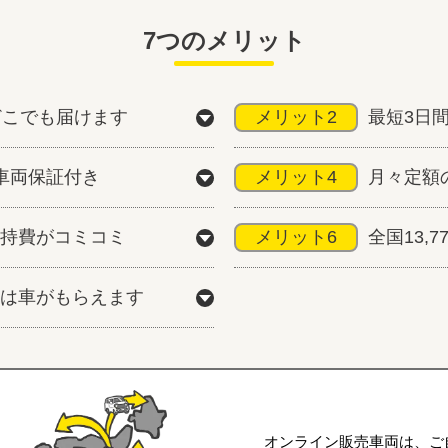
7つのメリット
どこでも届けます
メリット2
最短3日
車両保証付き
メリット4
月々定額
持費がコミコミ
メリット6
全国13,
は車がもらえます
オンライン販売車両は、ご