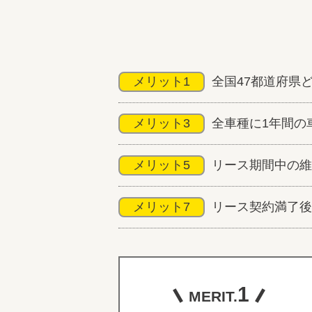
メリット1
全国47都道府県
メリット3
全車種に1年間の
メリット5
リース期間中の維
メリット7
リース契約満了後
1
MERIT.