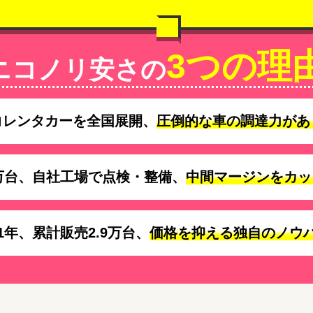
3つの理
ニコノリ安さの
コレンタカーを全国展開、
圧倒的な車の調達力があ
万台、自社工場で点検・整備、
中間マージンをカッ
1年、累計販売2.9万台、
価格を抑える独自のノウ