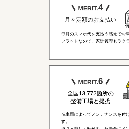
4
MERIT.
月々定額のお支払い
毎月のスマホ代を支払う感覚でお
フラットなので、家計管理もラク
6
MERIT.
全国13,772箇所の
整備工場と提携
※車両によってメンテナンスを付
す。
※引っ越し・転勤をした場合にメ