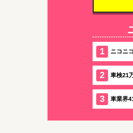
ニコニ
車検21
車業界4