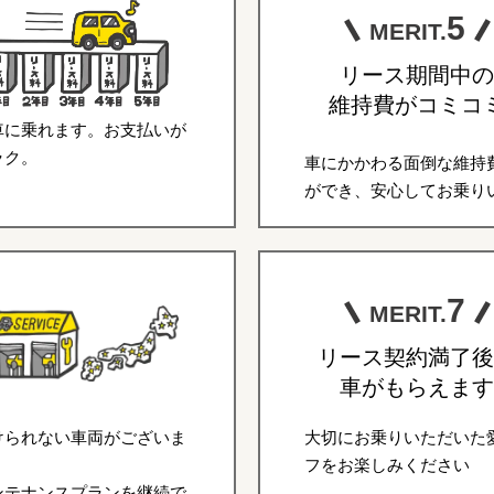
5
MERIT.
リース期間中の
維持費がコミコ
車に乗れます。お支払いが
ラク。
車にかかわる面倒な維持
ができ、安心してお乗り
7
MERIT.
リース契約満了後
車がもらえます
けられない車両がございま
大切にお乗りいただいた
フをお楽しみください
ンテナンスプランを継続で