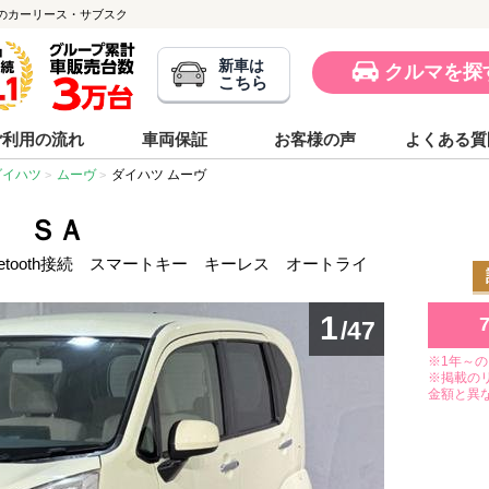
0km)のカーリース・サブスク
新車は
クルマを探
こちら
ご利用の流れ
車両保証
お客様の声
よくある質
ダイハツ
ムーヴ
ダイハツ ムーヴ
Ｘ ＳＡ
uetooth接続 スマートキー キーレス オートライ
1
/47
※1年～
※掲載の
金額と異