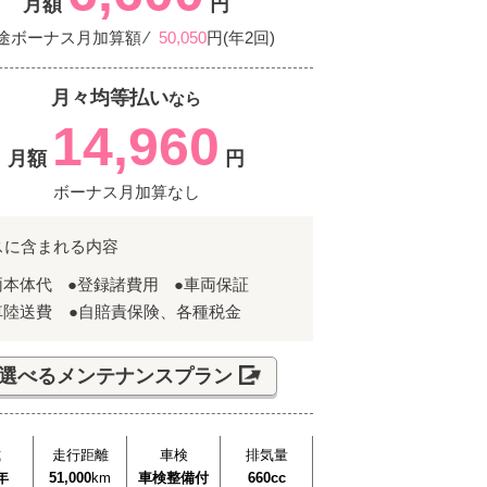
月額
円
途ボーナス月加算額 ⁄
50,050
円(年2回)
月々均等払い
なら
14,960
月額
円
ボーナス月加算なし
スに含まれる内容
両本体代
●登録諸費用
●車両保証
車陸送費 ●自賠責保険、各種税金
選べるメンテナンスプラン
式
走行距離
車検
排気量
年
51,000
km
車検整備付
660cc