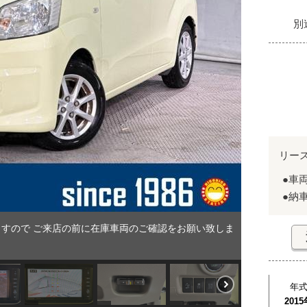
別
リー
●車
●納
すので ご来店の前に在庫車両のご確認をお願い致しま
年
2015