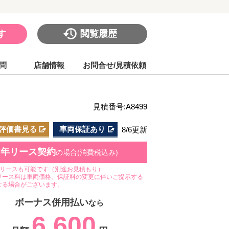
す
閲覧履歴
問
店舗情報
お問合せ/見積依頼
見積番号:A8499
評価書見る
車両保証あり
8/6更新
7年リース契約
の場合(消費税込み)
のリースも可能です（別途お見積もり）
リース料は車両価格、保証料の変更に伴いご提示する
なる場合がございます。
ボーナス併用払い
なら
6,600