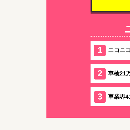
ニコニ
車検21
車業界4