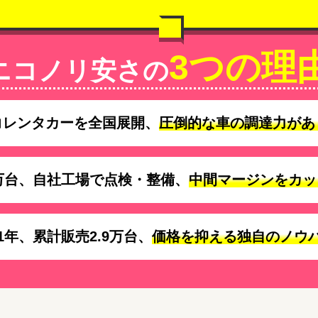
3つの理
ニコノリ安さの
コレンタカーを全国展開、
圧倒的な車の調達力があ
万台、自社工場で点検・整備、
中間マージンをカッ
1年、累計販売2.9万台、
価格を抑える独自のノウ