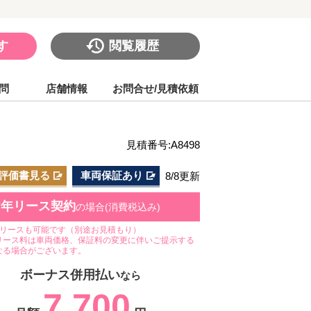
す
閲覧履歴
問
店舗情報
お問合せ/見積依頼
見積番号:A8498
評価書見る
車両保証あり
8/8更新
7年リース契約
の場合(消費税込み)
のリースも可能です（別途お見積もり）
リース料は車両価格、保証料の変更に伴いご提示する
なる場合がございます。
ボーナス併用払い
なら
7,700