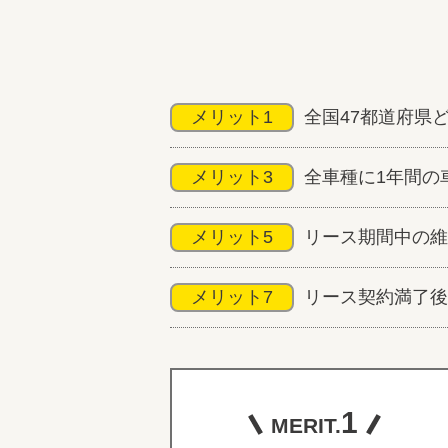
メリット1
全国47都道府県
メリット3
全車種に1年間の
メリット5
リース期間中の維
メリット7
リース契約満了後
1
MERIT.