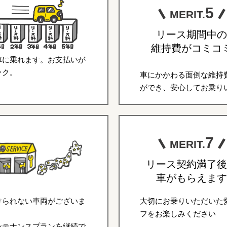
5
MERIT.
リース期間中の
維持費がコミコ
車に乗れます。お支払いが
ラク。
車にかかわる面倒な維持
ができ、安心してお乗り
7
MERIT.
リース契約満了後
車がもらえます
けられない車両がございま
大切にお乗りいただいた
フをお楽しみください
ンテナンスプランを継続で