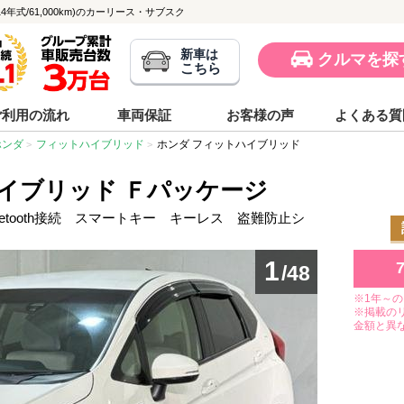
4年式/61,000km)のカーリース・サブスク
新車は
クルマを探
こちら
ご利用の流れ
車両保証
お客様の声
よくある質
ホンダ
フィットハイブリッド
ホンダ フィットハイブリッド
イブリッド Ｆパッケージ
etooth接続 スマートキー キーレス 盗難防止シ
1
/48
※1年～
※掲載の
金額と異