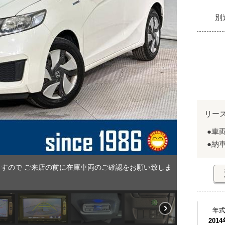
別
リー
●車
●納
すので ご来店の前に在庫車両のご確認をお願い致しま
年
2014