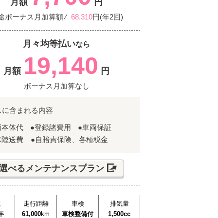
月額
円
途ボーナス月加算額 ⁄
68,310
円(年2回)
月々均等払い
なら
19,140
月額
円
ボーナス月加算なし
スに含まれる内容
両本体代
●登録諸費用
●車両保証
車陸送費 ●自賠責保険、各種税金
選べるメンテナンスプラン
式
走行距離
車検
排気量
年
61,000
km
車検整備付
1,500cc