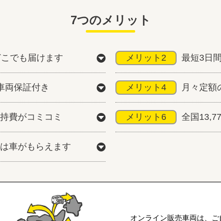
7つのメリット
どこでも届けます
メリット2
最短3日
車両保証付き
メリット4
月々定額
持費がコミコミ
メリット6
全国13,
は車がもらえます
オンライン販売車両は、ご