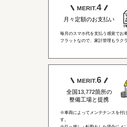
4
MERIT.
月々定額のお支払い
毎月のスマホ代を支払う感覚でお
フラットなので、家計管理もラク
6
MERIT.
全国13,772箇所の
整備工場と提携
※車両によってメンテナンスを付
す。
※引っ越し・転勤をした場合にメ