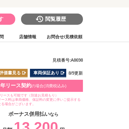
す
閲覧履歴
問
店舗情報
お問合せ/見積依頼
見積番号:A8698
評価書見る
車両保証あり
8/9更新
7年リース契約
の場合(消費税込み)
のリースも可能です（別途お見積もり）
リース料は車両価格、保証料の変更に伴いご提示する
なる場合がございます。
ボーナス併用払い
なら
13,200