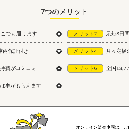
7つのメリット
どこでも届けます
メリット2
最短3日
車両保証付き
メリット4
月々定額
持費がコミコミ
メリット6
全国13,
は車がもらえます
オンライン販売車両は、ご