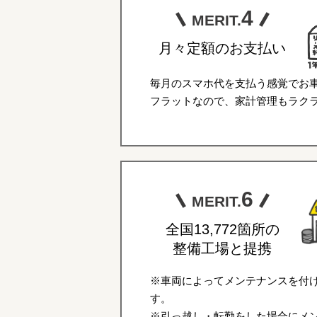
4
MERIT.
月々定額のお支払い
毎月のスマホ代を支払う感覚でお
フラットなので、家計管理もラク
6
MERIT.
全国13,772箇所の
整備工場と提携
※車両によってメンテナンスを付
す。
※引っ越し・転勤をした場合にメ