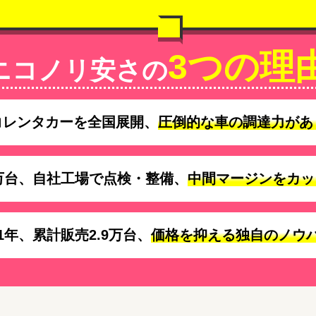
3つの理
ニコノリ安さの
コレンタカーを全国展開、
圧倒的な車の調達力があ
万台、自社工場で点検・整備、
中間マージンをカッ
1年、累計販売2.9万台、
価格を抑える独自のノウ