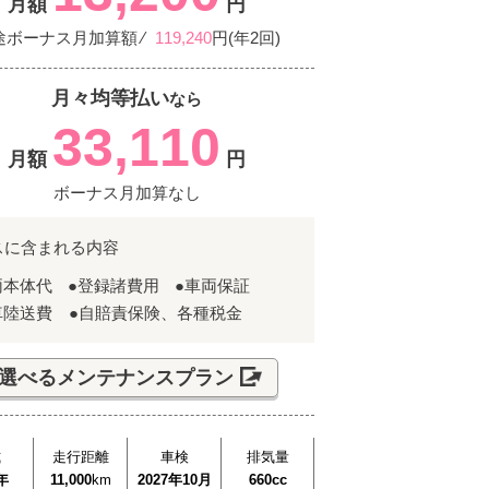
月額
円
途ボーナス月加算額 ⁄
119,240
円(年2回)
月々均等払い
なら
33,110
月額
円
ボーナス月加算なし
スに含まれる内容
両本体代
●登録諸費用
●車両保証
車陸送費 ●自賠責保険、各種税金
選べるメンテナンスプラン
式
走行距離
車検
排気量
年
11,000
km
2027年10月
660cc