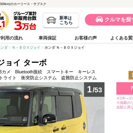
1,000km)のカーリース・サブスク
新車は
クルマを探
こちら
ご利用の流れ
車両保証
お客様の声
よくある質
ホンダ
Ｎ－ＢＯＸジョイ
ホンダ Ｎ－ＢＯＸジョイ
ジョイ ターボ
カメ Bluetooth接続 スマートキー キーレス
ートライト 衝突防止システム 盗難防止システム
1
/53
※1年～
※掲載の
金額と異