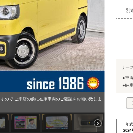
別
リー
●車
●納
すので ご来店の前に在庫車両のご確認をお願い致しま
年
2024