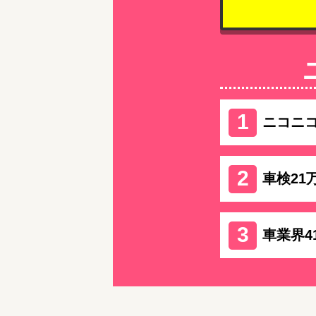
ニコニ
車検21
車業界4