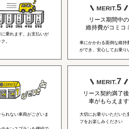
5
MERIT.
リース期間中の
維持費がコミコ
車に乗れます。お支払いが
ラク。
車にかかわる面倒な維持
ができ、安心してお乗り
7
MERIT.
リース契約満了後
車がもらえます
けられない車両がございま
大切にお乗りいただいた
フをお楽しみください
ンテナンスプランを継続で