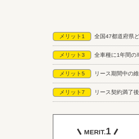
メリット1
全国47都道府県
メリット3
全車種に1年間の
メリット5
リース期間中の維
メリット7
リース契約満了後
1
MERIT.