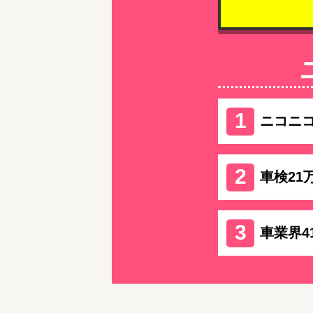
ニコニ
車検21
車業界4