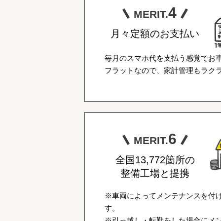
4
MERIT.
月々定額のお支払い
毎月のスマホ代を支払う感覚でお
フラットなので、家計管理もラク
6
MERIT.
全国13,772箇所の
整備工場と提携
※車両によってメンテナンスを付
す。
※引っ越し・転勤をした場合にメ