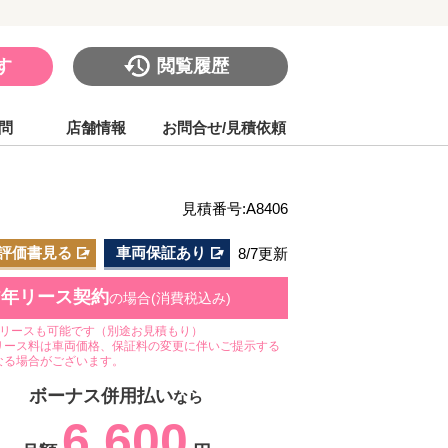
す
閲覧履歴
問
店舗情報
お問合せ/見積依頼
見積番号:A8406
評価書見る
車両保証あり
8/7更新
7年リース契約
の場合(消費税込み)
のリースも可能です（別途お見積もり）
リース料は車両価格、保証料の変更に伴いご提示する
なる場合がございます。
ボーナス併用払い
なら
6,600