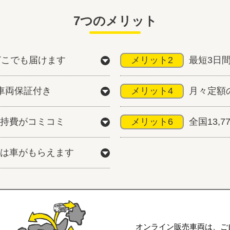
7つのメリット
どこでも届けます
メリット2
最短3日
車両保証付き
メリット4
月々定額
持費がコミコミ
メリット6
全国13,
は車がもらえます
オンライン販売車両は、ご