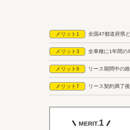
メリット1
全国47都道府県
メリット3
全車種に1年間の
メリット5
リース期間中の維
メリット7
リース契約満了後
1
MERIT.