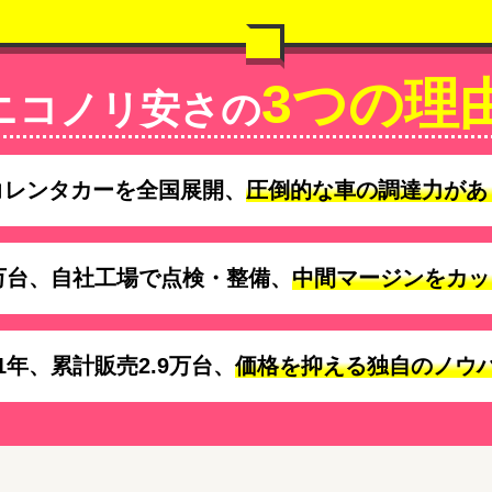
3つの理
ニコノリ安さの
コレンタカーを全国展開、
圧倒的な車の調達力があ
万台、自社工場で点検・整備、
中間マージンをカッ
1年、累計販売2.9万台、
価格を抑える独自のノウ