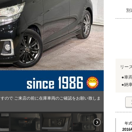
別
リー
●車
●納
すので ご来店の前に在庫車両のご確認をお願い致しま
年
2016