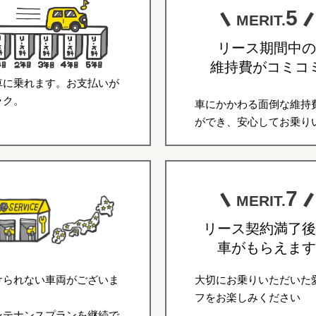
5
MERIT.
リース期間中の
維持費がコミコ
車に乗れます。お支払いが
ラク。
車にかかわる面倒な維持
ができ、安心してお乗り
7
MERIT.
リース契約満了後
車がもらえます
けられない車両がございま
大切にお乗りいただいた
フをお楽しみください
ンテナンスプランを継続で