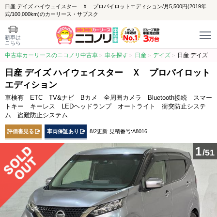
日産 デイズ ハイウェイスター Ｘ プロパイロットエディション/月5,500円(2019年
式/100,000km)のカーリース・サブスク
新車は
こちら
中古車カーリースのニコノリ中古車
車を探す
日産
デイズ
日産 デイズ
日産 デイズ ハイウェイスター Ｘ プロパイロット
エディション
車検有 ETC TV&ナビ Bカメ 全周囲カメラ Bluetooth接続 スマー
トキー キーレス LEDヘッドランプ オートライト 衝突防止システ
ム 盗難防止システム
評価書見る
車両保証あり
8/2更新
見積番号:A8016
1
/51