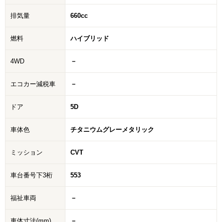
排気量
660cc
燃料
ハイブリッド
4WD
－
エコカー減税車
－
ドア
5D
車体色
チタニウムグレーメタリック
ミッション
CVT
車台番号下3桁
553
福祉車両
－
車体寸法(mm)
－