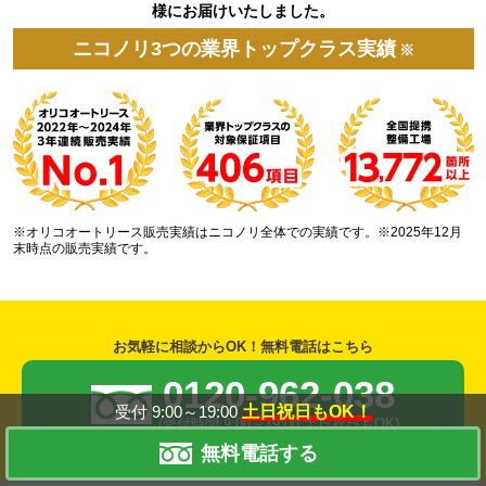
様にお届けいたしました。
ニコノリ3つの業界トップクラス実績
※
※オリコオートリース販売実績はニコノリ全体での実績です。※2025年12月
末時点の販売実績です。
お気軽に相談からOK！無料電話はこちら
0120-962-038
受付 9:00～19:00
土日祝日もOK！
(受付時間 9:00～19:00 土日祝日もOK)
無料電話する