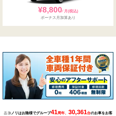
¥8,800
⁄ 月(税込)
ボーナス月加算あり
41
30,361
ニコノリはお陰様でグループ
周年、
台
の
お車を
お客