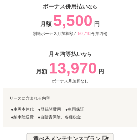
ボーナス併用払い
なら
5,500
月額
円
別途ボーナス月加算額 ⁄
50,710
円(年2回)
月々均等払い
なら
13,970
月額
円
ボーナス月加算なし
リースに含まれる内容
●車両本体代
●登録諸費用
●車両保証
●納車陸送費 ●自賠責保険、各種税金
選べるメンテナンスプラン