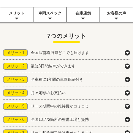
メリット
車両スペック
在庫店舗
お客様の声
7つのメリット
メリット1
全国47都道府県どこでも届けます
メリット2
最短3日間納車ができます
メリット3
全車種に1年間の車両保証付き
メリット4
月々定額のお支払い
メリット5
リース期間中の維持費がコミコミ
メリット6
全国13,772箇所の整備工場と提携
メリット7
リース契約満了後は車がもらえます