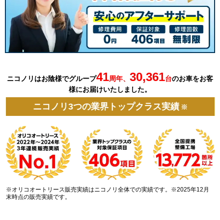
41
30,361
ニコノリはお陰様でグループ
周年、
台
の
お車を
お客
様にお届けいたしました。
ニコノリ3つの業界トップクラス実績
※
※オリコオートリース販売実績はニコノリ全体での実績です。※2025年12月
末時点の販売実績です。