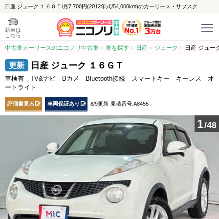
日産 ジューク １６ＧＴ/月7,700円(2012年式/54,000km)のカーリース・サブスク
新車は
こちら
中古車カーリースのニコノリ中古車
車を探す
日産
ジューク
日産 ジュー
日産 ジューク １６ＧＴ
車検有 TV&ナビ Bカメ Bluetooth接続 スマートキー キーレス オ
ートライト
評価書見る
車両保証あり
8/9更新
見積番号:A8455
1
/48