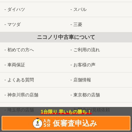
ダイハツ
スバル
マツダ
三菱
ニコノリ中古車について
初めての方へ
ご利用の流れ
車両保証
お客様の声
よくある質問
店舗情報
神奈川県の店舗
東京都の店舗
埼玉県の店舗
お問合せ/見積依頼
1台限り
早いもの勝ち！
仮審査申込み
お知らせ