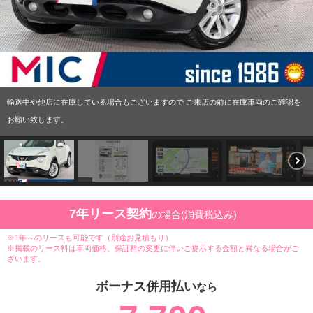
輸送中や他店に在庫している場合もございますので ご来店の前に在庫車両のご確認を
お願い致します。
7年リース契約
の場合(消費税込み)
※1年～のリースも可能です（別途お見積もり）
※掲載のリース料は車両価格、保証料の変更に伴いご提示する金額と異なる場合がご
ざいます。
ボーナス併用払い
なら