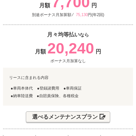
7,700
月額
円
別途ボーナス月加算額 ⁄
75,130
円(年2回)
月々均等払い
なら
20,240
月額
円
ボーナス月加算なし
リースに含まれる内容
●車両本体代
●登録諸費用
●車両保証
●納車陸送費 ●自賠責保険、各種税金
選べるメンテナンスプラン