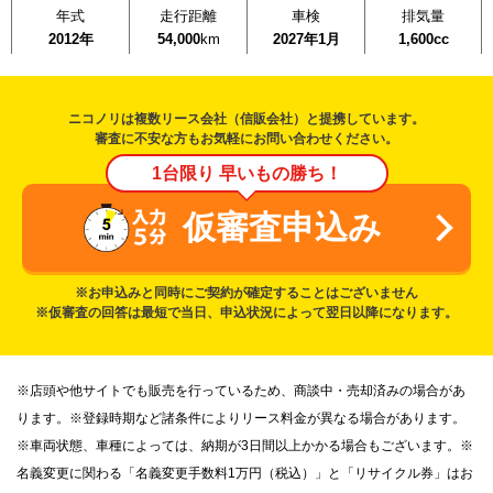
年式
走行距離
車検
排気量
2012年
54,000
km
2027年1月
1,600cc
ニコノリは複数リース会社（信販会社）と提携しています。
審査に不安な方もお気軽にお問い合わせください。
1台限り 早いもの勝ち！
仮審査申込み
※お申込みと同時にご契約が確定することはございません
※仮審査の回答は最短で当日、申込状況によって翌日以降になります。
※店頭や他サイトでも販売を行っているため、商談中・売却済みの場合があ
ります。※登録時期など諸条件によりリース料金が異なる場合があります。
※車両状態、車種によっては、納期が3日間以上かかる場合もございます。※
名義変更に関わる「名義変更手数料1万円（税込）」と「リサイクル券」はお