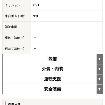
ミッション
CVT
車台番号下3桁
991
福祉車両
－
車体寸法(mm)
－
荷台寸法(mm)
－
装備
外装・内装
運転支援
安全装備
在庫店舗