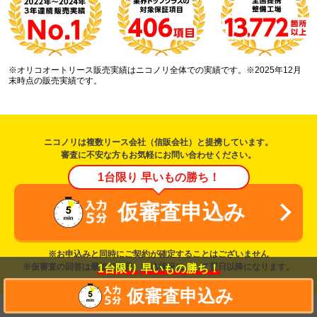
※オリコオートリース販売実績はニコノリ全体での実績です。※2025年12月
末時点の販売実績です。
ニコノリは複数リース会社（信販会社）と提携しています。
審査に不安な方もお気軽にお問い合わせください。
1台限り 早いもの勝ち！
仮審査申込み
※お申込みと同時にご契約が確定することはございません
※仮審査の回答は最短で当日、申込状況によって翌日以降になります。
1台限り
早いもの勝ち！
仮審査申込み
カーリースを探す