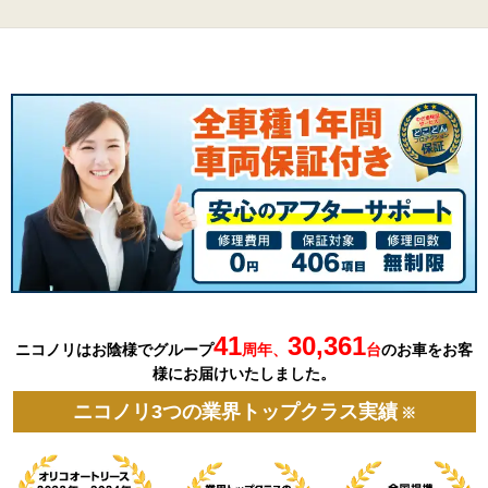
41
30,361
ニコノリはお陰様でグループ
周年、
台
の
お車を
お客
様にお届けいたしました。
ニコノリ3つの業界トップクラス実績
※