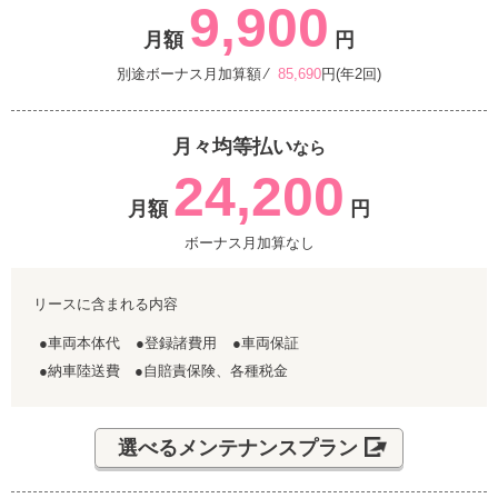
9,900
月額
円
別途ボーナス月加算額 ⁄
85,690
円(年2回)
月々均等払い
なら
24,200
月額
円
ボーナス月加算なし
リースに含まれる内容
●車両本体代
●登録諸費用
●車両保証
●納車陸送費 ●自賠責保険、各種税金
選べるメンテナンスプラン