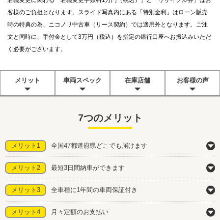
名義変更に関わる「名義変更手数料1万円（税込）」と「リサイクル券」はお
客様のご負担となります。スライド写真内にある「特別金利」はローン販売
時の特典の為、ニコノリ中古車（リース契約）では適用外となります。ご注
文と同時に、手付金として3万円（税込）を指定の銀行口座へお振込みいただ
く必要がございます。
メリット
車両スペック
在庫店舗
お客様の声
7つのメリット
メリット1
全国47都道府県どこでも届けます
メリット2
最短3日間納車ができます
メリット3
全車種に1年間の車両保証付き
メリット4
月々定額のお支払い