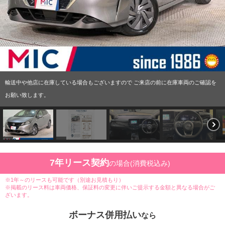
輸送中や他店に在庫している場合もございますので ご来店の前に在庫車両のご確認を
お願い致します。
7年リース契約
の場合(消費税込み)
※1年～のリースも可能です（別途お見積もり）
※掲載のリース料は車両価格、保証料の変更に伴いご提示する金額と異なる場合がご
ざいます。
ボーナス併用払い
なら