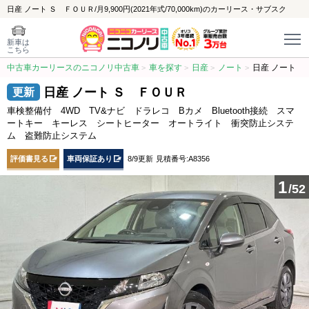
日産 ノート Ｓ ＦＯＵＲ/月9,900円(2021年式/70,000km)のカーリース・サブスク
新車は
こちら
中古車カーリースのニコノリ中古車
車を探す
日産
ノート
日産 ノート
日産 ノート Ｓ ＦＯＵＲ
車検整備付 4WD TV&ナビ ドラレコ Bカメ Bluetooth接続 スマ
ートキー キーレス シートヒーター オートライト 衝突防止システ
ム 盗難防止システム
評価書見る
車両保証あり
8/9更新
見積番号:A8356
1
/52