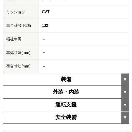
ミッション
CVT
車台番号下3桁
132
福祉車両
－
車体寸法(mm)
－
荷台寸法(mm)
－
装備
外装・内装
運転支援
安全装備