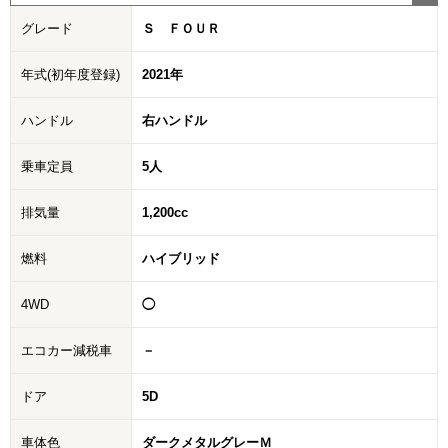
グレード
Ｓ ＦＯＵＲ
年式(初年度登録)
2021年
ハンドル
右ハンドル
乗車定員
5人
排気量
1,200cc
燃料
ハイブリッド
4WD
◯
エコカー減税車
－
ドア
5D
車体色
ダークメタルグレーＭ