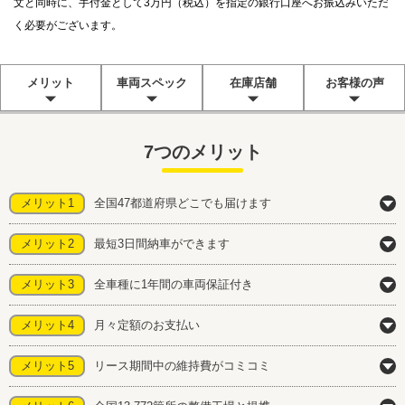
文と同時に、手付金として3万円（税込）を指定の銀行口座へお振込みいただ
く必要がございます。
メリット
車両スペック
在庫店舗
お客様の声
7つのメリット
メリット1
全国47都道府県どこでも届けます
メリット2
最短3日間納車ができます
メリット3
全車種に1年間の車両保証付き
メリット4
月々定額のお支払い
メリット5
リース期間中の維持費がコミコミ