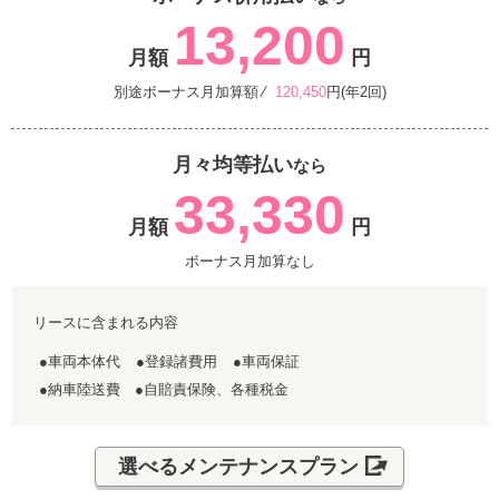
13,200
月額
円
別途ボーナス月加算額 ⁄
120,450
円(年2回)
月々均等払い
なら
33,330
月額
円
ボーナス月加算なし
リースに含まれる内容
●車両本体代
●登録諸費用
●車両保証
●納車陸送費 ●自賠責保険、各種税金
選べるメンテナンスプラン