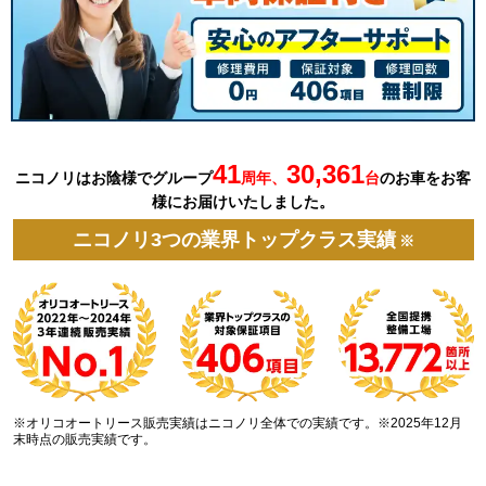
41
30,361
ニコノリはお陰様でグループ
周年、
台
の
お車を
お客
様にお届けいたしました。
ニコノリ3つの業界トップクラス実績
※
※オリコオートリース販売実績はニコノリ全体での実績です。※2025年12月
末時点の販売実績です。