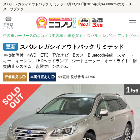
スバル レガシィアウトバック リミテッド/月13,200円(2015年式/44,000km)のカーリー
ス・サブスク
新車は
こちら
中古車カーリースのニコノリ中古車
車を探す
スバル
レガシィアウトバック
スバル レガシィアウトバック リミテッド
車検整備付 4WD ETC TV&ナビ Bカメ Bluetooth接続 スマート
キー キーレス LEDヘッドランプ シートヒーター オートライト 衝
突防止システム 盗難防止システム
評価書見る
車両保証あり
8/4更新
見積番号:A7796
1
/56