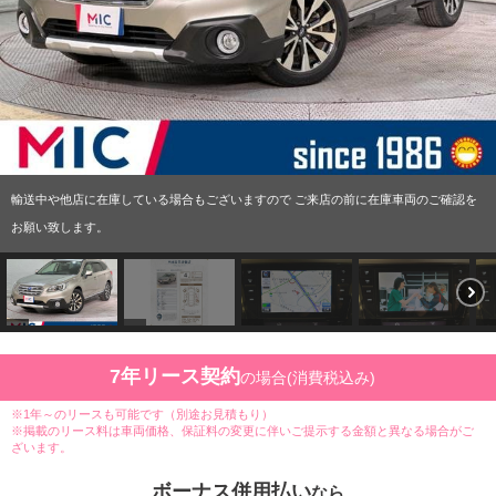
輸送中や他店に在庫している場合もございますので ご来店の前に在庫車両のご確認を
お願い致します。
7年リース契約
の場合(消費税込み)
※1年～のリースも可能です（別途お見積もり）
※掲載のリース料は車両価格、保証料の変更に伴いご提示する金額と異なる場合がご
ざいます。
ボーナス併用払い
なら