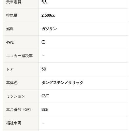
乗車定員
5人
排気量
2,500cc
燃料
ガソリン
4WD
◯
エコカー減税車
－
ドア
5D
車体色
タングステンメタリック
ミッション
CVT
車台番号下3桁
826
福祉車両
－