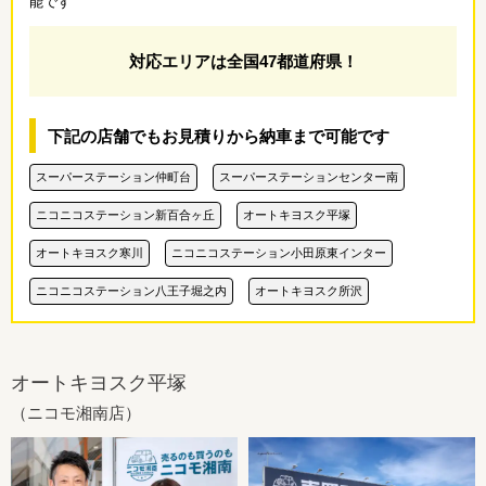
能です
対応エリアは全国47都道府県！
下記の店舗でもお見積りから納車まで可能です
スーパーステーション仲町台
スーパーステーションセンター南
ニコニコステーション新百合ヶ丘
オートキヨスク平塚
オートキヨスク寒川
ニコニコステーション小田原東インター
ニコニコステーション八王子堀之内
オートキヨスク所沢
オートキヨスク平塚
（ニコモ湘南店）