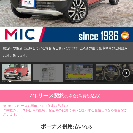
輸送中や他店に在庫している場合もございますので ご来店の前に在庫車両のご確認を
お願い致します。
7年リース契約
の場合(消費税込み)
※1年～のリースも可能です（別途お見積もり）
※掲載のリース料は車両価格、保証料の変更に伴いご提示する金額と異なる場合がご
ざいます。
ボーナス併用払い
なら