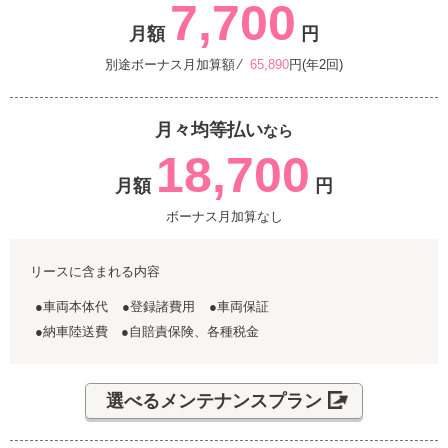
7,700
月額
円
別途ボーナス月加算額 ⁄
65,890
円(年2回)
月々均等払い
なら
18,700
月額
円
ボーナス月加算なし
リースに含まれる内容
●車両本体代
●登録諸費用
●車両保証
●納車陸送費 ●自賠責保険、各種税金
選べるメンテナンスプラン