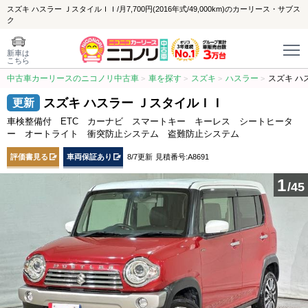
スズキ ハスラー ＪスタイルＩＩ/月7,700円(2016年式/49,000km)のカーリース・サブス
ク
新車は
こちら
中古車カーリースのニコノリ中古車
車を探す
スズキ
ハスラー
スズキ ハ
スズキ ハスラー ＪスタイルＩＩ
車検整備付 ETC カーナビ スマートキー キーレス シートヒータ
ー オートライト 衝突防止システム 盗難防止システム
評価書見る
車両保証あり
8/7更新
見積番号:A8691
1
/45