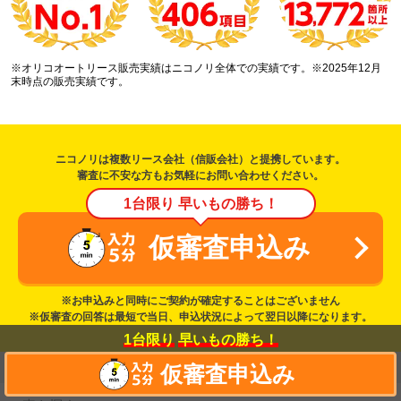
※オリコオートリース販売実績はニコノリ全体での実績です。※2025年12月
末時点の販売実績です。
ニコノリは複数リース会社（信販会社）と提携しています。
審査に不安な方もお気軽にお問い合わせください。
1台限り 早いもの勝ち！
仮審査申込み
※お申込みと同時にご契約が確定することはございません
※仮審査の回答は最短で当日、申込状況によって翌日以降になります。
1台限り
早いもの勝ち！
カーリースを探す
仮審査申込み