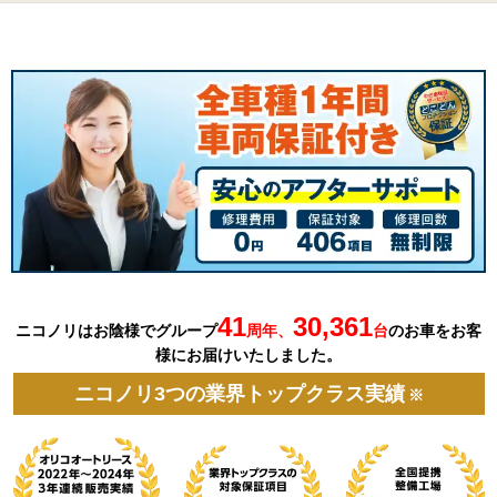
41
30,361
ニコノリはお陰様でグループ
周年、
台
の
お車を
お客
様にお届けいたしました。
ニコノリ3つの業界トップクラス実績
※