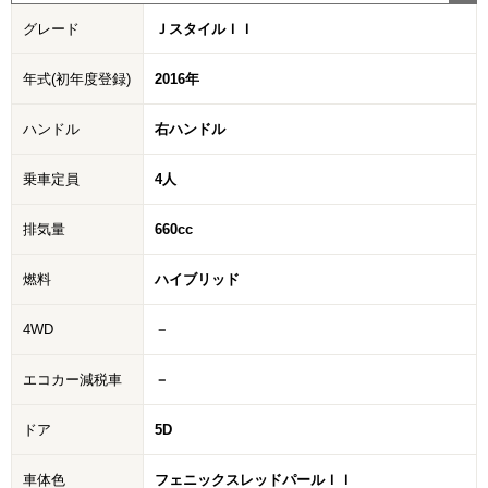
グレード
ＪスタイルＩＩ
年式(初年度登録)
2016年
ハンドル
右ハンドル
乗車定員
4人
排気量
660cc
燃料
ハイブリッド
4WD
－
エコカー減税車
－
ドア
5D
車体色
フェニックスレッドパールＩＩ