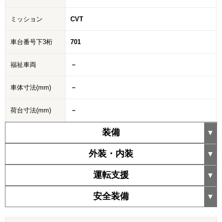
ミッション
CVT
車台番号下3桁
701
福祉車両
－
車体寸法(mm)
－
荷台寸法(mm)
－
装備
外装・内装
運転支援
安全装備