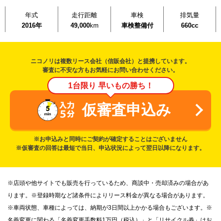
年式
走行距離
車検
排気量
2016年
49,000
km
車検整備付
660cc
ニコノリは複数リース会社（信販会社）と提携しています。
審査に不安な方もお気軽にお問い合わせください。
1台限り 早いもの勝ち！
仮審査申込み
※お申込みと同時にご契約が確定することはございません
※仮審査の回答は最短で当日、申込状況によって翌日以降になります。
※店頭や他サイトでも販売を行っているため、商談中・売却済みの場合があ
ります。※登録時期など諸条件によりリース料金が異なる場合があります。
※車両状態、車種によっては、納期が3日間以上かかる場合もございます。※
名義変更に関わる「名義変更手数料1万円（税込）」と「リサイクル券」はお