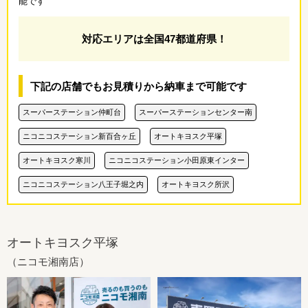
能です
対応エリアは全国47都道府県！
下記の店舗でもお見積りから納車まで可能です
スーパーステーション仲町台
スーパーステーションセンター南
ニコニコステーション新百合ヶ丘
オートキヨスク平塚
オートキヨスク寒川
ニコニコステーション小田原東インター
ニコニコステーション八王子堀之内
オートキヨスク所沢
オートキヨスク平塚
（ニコモ湘南店）