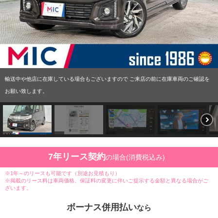
輸送中や他店に在庫している場合もございますので ご来店の前に在庫車両のご確認を
お願い致します。
7年リース契約
の場合(消費税込み)
※1年～のリースも可能です（別途お見積もり）
※掲載のリース料は車両価格、保証料の変更に伴いご提示する金額と異なる場合がご
ざいます。
ボーナス併用払い
なら