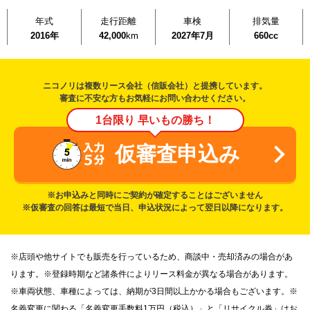
年式
走行距離
車検
排気量
2016年
42,000
km
2027年7月
660cc
ニコノリは複数リース会社（信販会社）と提携しています。
審査に不安な方もお気軽にお問い合わせください。
1台限り 早いもの勝ち！
仮審査申込み
※お申込みと同時にご契約が確定することはございません
※仮審査の回答は最短で当日、申込状況によって翌日以降になります。
※店頭や他サイトでも販売を行っているため、商談中・売却済みの場合があ
ります。※登録時期など諸条件によりリース料金が異なる場合があります。
※車両状態、車種によっては、納期が3日間以上かかる場合もございます。※
名義変更に関わる「名義変更手数料1万円（税込）」と「リサイクル券」はお