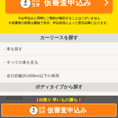
仮審査申込み
※お申込みと同時にご契約が確定することはございません
※仮審査の回答は最短で当日、申込状況によって翌日以降になります。
カーリースを探す
車を探す
すべての車を見る
走行距離20,000km以下の車両
ボディタイプから探す
軽自動車
コンパクト
1台限り
早いもの勝ち！
仮審査申込み
ミニバン
ＳＵＶ