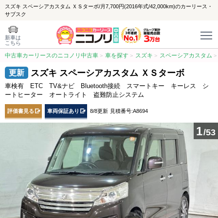
スズキ スペーシアカスタム ＸＳターボ/月7,700円(2016年式/42,000km)のカーリース・
サブスク
新車は
こちら
中古車カーリースのニコノリ中古車
車を探す
スズキ
スペーシアカスタム
スズキ スペーシアカスタム ＸＳターボ
車検有 ETC TV&ナビ Bluetooth接続 スマートキー キーレス シ
ートヒーター オートライト 盗難防止システム
評価書見る
車両保証あり
8/8更新
見積番号:A8694
1
/53