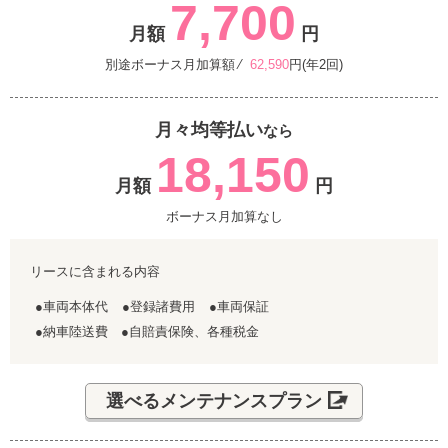
7,700
月額
円
別途ボーナス月加算額 ⁄
62,590
円(年2回)
月々均等払い
なら
18,150
月額
円
ボーナス月加算なし
リースに含まれる内容
●車両本体代
●登録諸費用
●車両保証
●納車陸送費 ●自賠責保険、各種税金
選べるメンテナンスプラン