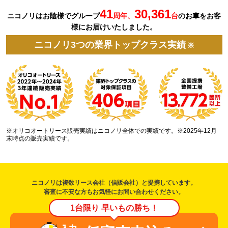
41
30,361
ニコノリはお陰様でグループ
周年、
台
の
お車を
お客
様にお届けいたしました。
ニコノリ3つの業界トップクラス実績
※
※オリコオートリース販売実績はニコノリ全体での実績です。※2025年12月
末時点の販売実績です。
ニコノリは複数リース会社（信販会社）と提携しています。
審査に不安な方もお気軽にお問い合わせください。
1台限り 早いもの勝ち！