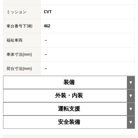
ミッション
CVT
車台番号下3桁
462
福祉車両
－
車体寸法(mm)
－
荷台寸法(mm)
－
装備
外装・内装
運転支援
安全装備