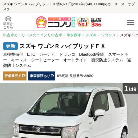
スズキ ワゴンＲ ハイブリッドＦＸ/月6,600円(2017年式/40,000km)のカーリース・サブ
スク
新車は
こちら
中古車カーリースのニコノリ中古車
車を探す
スズキ
ワゴンＲ
スズキ ワ
スズキ ワゴンＲ ハイブリッドＦＸ
車検整備付 ETC カーナビ ドラレコ Bluetooth接続 スマートキ
ー キーレス シートヒーター オートライト 衝突防止システム 盗
難防止システム
評価書見る
車両保証あり
8/8更新
見積番号:A8692
1
/49