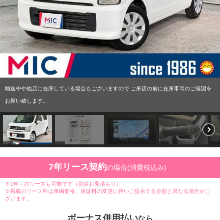
輸送中や他店に在庫している場合もございますので ご来店の前に在庫車両のご確認を
お願い致します。
7年リース契約
の場合(消費税込み)
※1年～のリースも可能です（別途お見積もり）
※掲載のリース料は車両価格、保証料の変更に伴いご提示する金額と異なる場合がご
ざいます。
ボーナス併用払い
なら