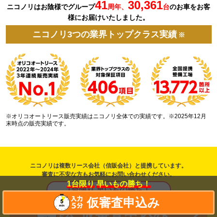
41
30,361
ニコノリはお陰様でグループ
周年、
台
の
お車を
お客
様にお届けいたしました。
ニコノリ3つの業界トップクラス実績
※
※オリコオートリース販売実績はニコノリ全体での実績です。※2025年12月
末時点の販売実績です。
ニコノリは複数リース会社（信販会社）と提携しています。
審査に不安な方もお気軽にお問い合わせください。
1台限り
早いもの勝ち！
1台限り 早いもの勝ち！
仮審査申込み
仮審査申込み