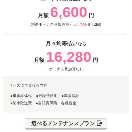
6,600
月額
円
別途ボーナス月加算額 ⁄
57,750
円(年2回)
月々均等払い
なら
16,280
月額
円
ボーナス月加算なし
リースに含まれる内容
●車両本体代
●登録諸費用
●車両保証
●納車陸送費 ●自賠責保険、各種税金
選べるメンテナンスプラン