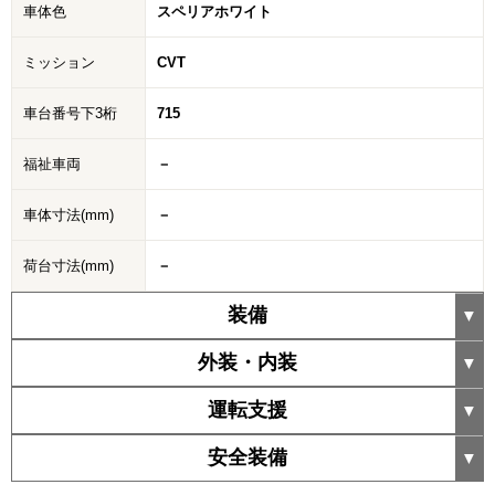
車体色
スペリアホワイト
ミッション
CVT
車台番号下3桁
715
福祉車両
－
車体寸法(mm)
－
荷台寸法(mm)
－
装備
外装・内装
運転支援
安全装備