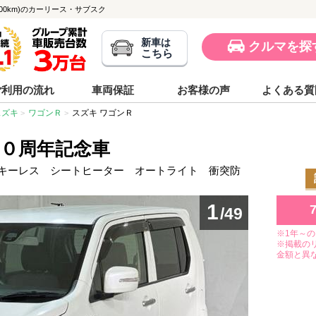
,000km)のカーリース・サブスク
新車は
クルマを探
こちら
ご利用の流れ
車両保証
お客様の声
よくある質
スズキ
ワゴンＲ
スズキ ワゴンＲ
２０周年記念車
 キーレス シートヒーター オートライト 衝突防
1
/49
※1年～
※掲載の
金額と異