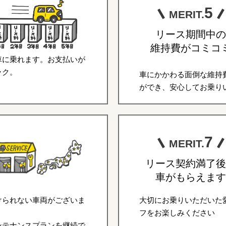
5
MERIT.
リース期間中の
維持費がコミコ
車に乗れます。お支払いが
ラク。
車にかかわる面倒な維持
ができ、安心してお乗り
7
MERIT.
リース契約満了後
車がもらえます
けられない車両がございま
大切にお乗りいただいた
フをお楽しみください
ンテナンスプランを継続で