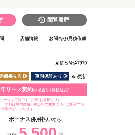
す
閲覧履歴
問
店舗情報
お問合せ/見積依頼
見積番号:A7970
評価書見る
車両保証あり
8/5更新
7年リース契約
の場合(消費税込み)
のリースも可能です（別途お見積もり）
リース料は車両価格、保証料の変更に伴いご提示する
なる場合がございます。
ボーナス併用払い
なら
5,500