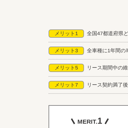
メリット1
全国47都道府県
メリット3
全車種に1年間の
メリット5
リース期間中の維
メリット7
リース契約満了後
1
MERIT.