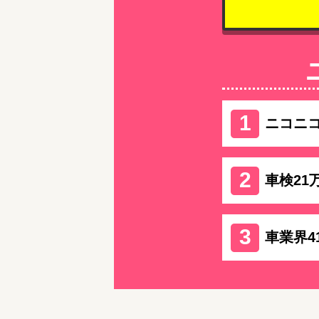
ニコニ
車検21
車業界4