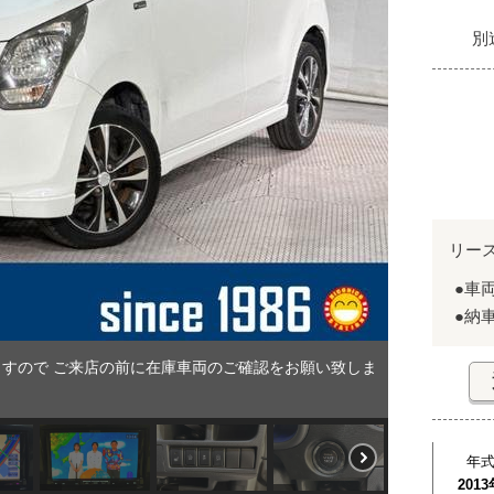
別
リー
●車
●納
すので ご来店の前に在庫車両のご確認をお願い致しま
年
2013