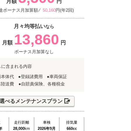
月額
円
途ボーナス月加算額 ⁄
50,160
円(年2回)
月々均等払い
なら
13,860
月額
円
ボーナス月加算なし
スに含まれる内容
両本体代
●登録諸費用
●車両保証
車陸送費 ●自賠責保険、各種税金
選べるメンテナンスプラン
式
走行距離
車検
排気量
年
28,000
km
2026年9月
660cc