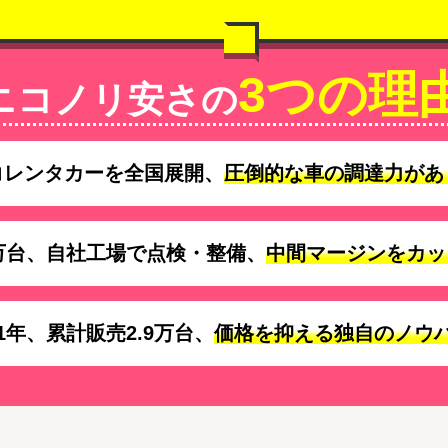
3つの理
ニコノリ安さの
コレンタカーを全国展開、
圧倒的な車の調達力があ
万台、自社工場で点検・整備、
中間マージンをカッ
1年、累計販売2.9万台、
価格を抑える独自のノウ