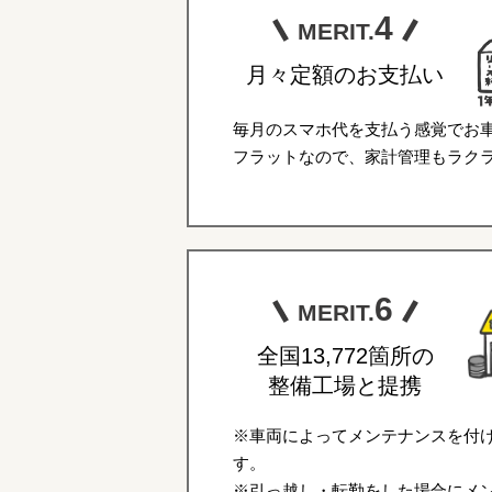
4
MERIT.
月々定額のお支払い
毎月のスマホ代を支払う感覚でお
フラットなので、家計管理もラク
6
MERIT.
全国13,772箇所の
整備工場と提携
※車両によってメンテナンスを付
す。
※引っ越し・転勤をした場合にメ