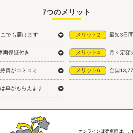
7つのメリット
どこでも届けます
メリット2
最短3日
車両保証付き
メリット4
月々定額
持費がコミコミ
メリット6
全国13,
は車がもらえます
オンライン販売車両は、ご