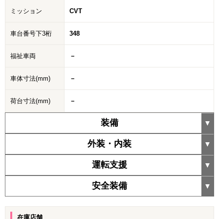
ミッション
CVT
車台番号下3桁
348
福祉車両
－
車体寸法(mm)
－
荷台寸法(mm)
－
装備
外装・内装
運転支援
安全装備
在庫店舗