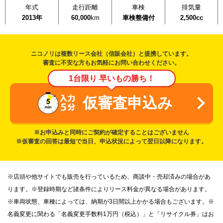
年式
走行距離
車検
排気量
2013年
60,000
km
車検整備付
2,500cc
ニコノリは複数リース会社（信販会社）と提携しています。
審査に不安な方もお気軽にお問い合わせください。
1台限り 早いもの勝ち！
仮審査申込み
※お申込みと同時にご契約が確定することはございません
※仮審査の回答は最短で当日、申込状況によって翌日以降になります。
※店頭や他サイトでも販売を行っているため、商談中・売却済みの場合があ
ります。※登録時期など諸条件によりリース料金が異なる場合があります。
※車両状態、車種によっては、納期が3日間以上かかる場合もございます。※
名義変更に関わる「名義変更手数料1万円（税込）」と「リサイクル券」はお