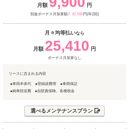
9,900
月額
円
別途ボーナス月加算額 ⁄
92,840
円(年2回)
月々均等払い
なら
25,410
月額
円
ボーナス月加算なし
リースに含まれる内容
●車両本体代
●登録諸費用
●車両保証
●納車陸送費 ●自賠責保険、各種税金
選べるメンテナンスプラン