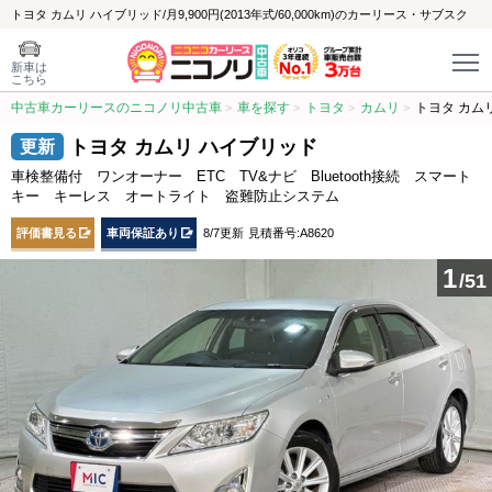
トヨタ カムリ ハイブリッド/月9,900円(2013年式/60,000km)のカーリース・サブスク
新車は
こちら
中古車カーリースのニコノリ中古車
車を探す
トヨタ
カムリ
トヨタ カム
トヨタ カムリ ハイブリッド
車検整備付 ワンオーナー ETC TV&ナビ Bluetooth接続 スマート
キー キーレス オートライト 盗難防止システム
評価書見る
車両保証あり
8/7更新
見積番号:A8620
1
/51