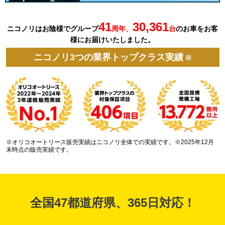
41
30,361
ニコノリはお陰様でグループ
周年、
台
の
お車を
お客
様にお届けいたしました。
ニコノリ3つの業界トップクラス実績
※
※オリコオートリース販売実績はニコノリ全体での実績です。※2025年12月
末時点の販売実績です。
全国47都道府県、365日対応！