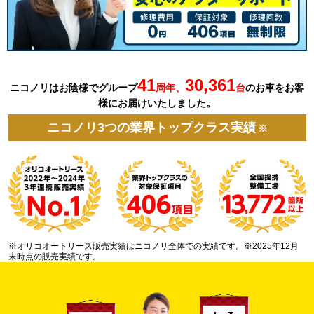
41
30,361
ニコノリはお陰様でグループ
周年、
台
の
お車を
お客
様にお届けいたしました。
ニコノリ3つの業界トップクラス実績
※
※オリコオートリース販売実績はニコノリ全体での実績です。※2025年12月
末時点の販売実績です。