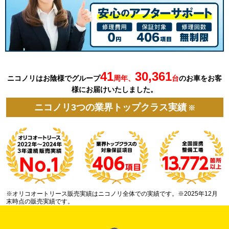
41
30,361
ニコノリはお陰様でグループ
周年、
台
の
お車を
お客
様にお届けいたしました。
ニコノリ3つの業界トップクラス実績
※
※オリコオートリース販売実績はニコノリ全体での実績です。※2025年12月
末時点の販売実績です。