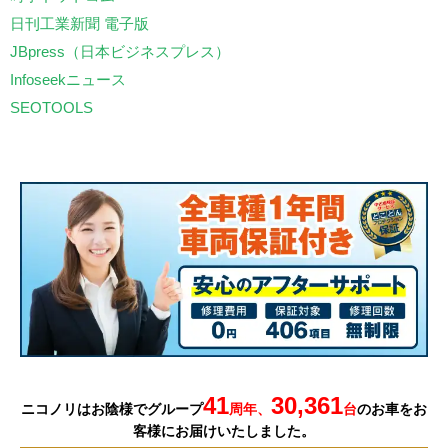
日刊工業新聞 電子版
JBpress（日本ビジネスプレス）
Infoseekニュース
SEOTOOLS
41
30,361
ニコノリはお陰様でグループ
周年、
台
の
お車を
お
客様にお届けいたしました。