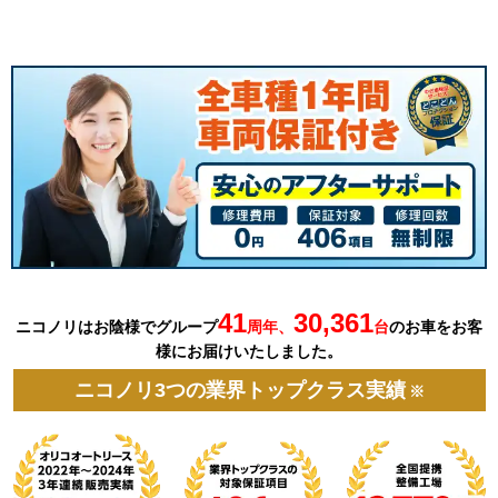
41
30,361
ニコノリはお陰様でグループ
周年、
台
の
お車を
お客
様にお届けいたしました。
ニコノリ3つの業界トップクラス実績
※