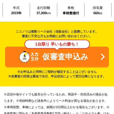
年式
走行距離
車検
排気量
2019年
37,000
km
車検整備付
660cc
ニコノリは複数リース会社（信販会社）と提携しています。
審査に不安な方もお気軽にお問い合わせください。
1台限り 早いもの勝ち！
仮審査申込み
※お申込みと同時にご契約が確定することはございません
※仮審査の回答は最短で当日、申込状況によって翌日以降になります。
※店頭や他サイトでも販売を行っているため、商談中・売却済みの場合があ
ります。※登録時期など諸条件によりリース料金が異なる場合があります。
※車両状態、車種によっては、納期が3日間以上かかる場合もございます。※
名義変更に関わる「名義変更手数料1万円（税込）」と「リサイクル券」はお