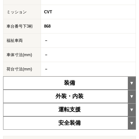
ミッション
CVT
車台番号下3桁
868
福祉車両
－
車体寸法(mm)
－
荷台寸法(mm)
－
装備
外装・内装
運転支援
安全装備