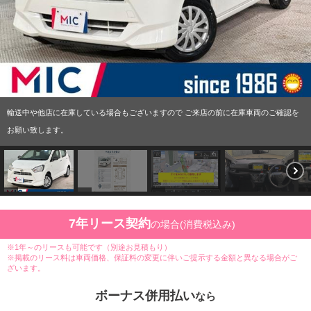
輸送中や他店に在庫している場合もございますので ご来店の前に在庫車両のご確認を
お願い致します。
7年リース契約
の場合(消費税込み)
※1年～のリースも可能です（別途お見積もり）
※掲載のリース料は車両価格、保証料の変更に伴いご提示する金額と異なる場合がご
ざいます。
ボーナス併用払い
なら