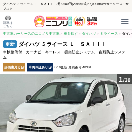
ダイハツ ミライース Ｌ ＳＡＩＩＩ/月6,600円(2019年式/37,000km)のカーリース・サ
ブスク
新車は
こちら
中古車カーリースのニコノリ中古車
車を探す
ダイハツ
ミライース
ダイハ
ダイハツ ミライース Ｌ ＳＡＩＩＩ
車検整備付 カーナビ キーレス 衝突防止システム 盗難防止システ
ム
評価書見る
車両保証あり
8/10更新
見積番号:A8384
1
/38