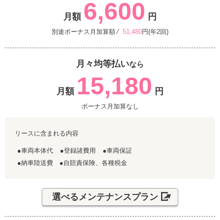
6,600
月額
円
別途ボーナス月加算額 ⁄
51,480
円(年2回)
月々均等払い
なら
15,180
月額
円
ボーナス月加算なし
リースに含まれる内容
●車両本体代
●登録諸費用
●車両保証
●納車陸送費 ●自賠責保険、各種税金
選べるメンテナンスプラン