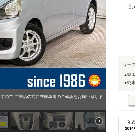
別
リー
●車
●納
すので ご来店の前に在庫車両のご確認をお願い致しま
年
2014