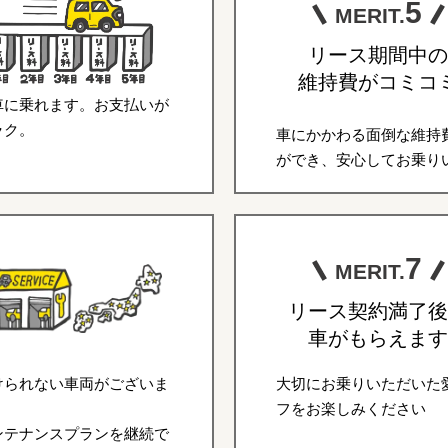
5
MERIT.
リース期間中の
維持費がコミコ
車に乗れます。お支払いが
ラク。
車にかかわる面倒な維持
ができ、安心してお乗り
7
MERIT.
リース契約満了後
車がもらえます
けられない車両がございま
大切にお乗りいただいた
フをお楽しみください
ンテナンスプランを継続で