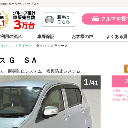
000km)のカーリース・サブスク
新車は
クルマを探
こちら
ご利用の流れ
車両保証
お客様の声
よくある質
ダイハツ
ミライース
ダイハツ ミライース
ス Ｇ ＳＡ
ス 衝突防止システム 盗難防止システム
1
/41
※1年～
※掲載の
金額と異