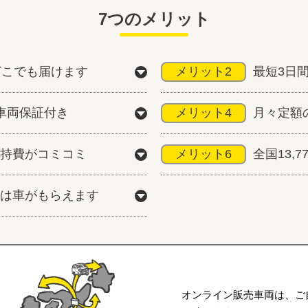
7つのメリット
どこでも届けます
メリット2
最短3日
車両保証付き
メリット4
月々定額
持費がコミコミ
メリット6
全国13,
は車がもらえます
オンライン販売車両は、ご