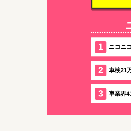
ニコニ
車検21
車業界4