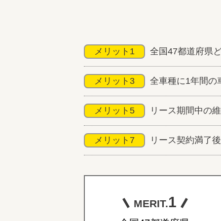
メリット1
全国47都道府県
メリット3
全車種に1年間の
メリット5
リース期間中の維
メリット7
リース契約満了後
1
MERIT.