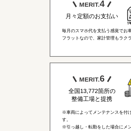
4
MERIT.
月々定額のお支払い
毎月のスマホ代を支払う感覚でお
フラットなので、家計管理もラク
6
MERIT.
全国13,772箇所の
整備工場と提携
※車両によってメンテナンスを付
す。
※引っ越し・転勤をした場合にメ