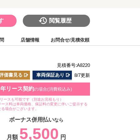
す
閲覧履歴
問
店舗情報
お問合せ/見積依頼
見積番号:A8220
評価書見る
車両保証あり
8/7更新
7年リース契約
の場合(消費税込み)
のリースも可能です（別途お見積もり）
リース料は車両価格、保証料の変更に伴いご提示する
なる場合がございます。
ボーナス併用払い
なら
5,500
月額
円