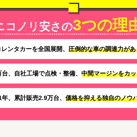
3つの理
ニコノリ安さの
コレンタカーを全国展開、
圧倒的な車の調達力があ
万台、自社工場で点検・整備、
中間マージンをカッ
1年、累計販売2.9万台、
価格を抑える独自のノウ