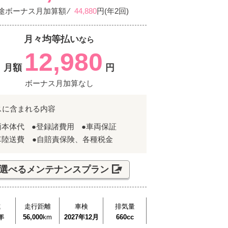
途ボーナス月加算額 ⁄
44,880
円(年2回)
月々均等払い
なら
12,980
月額
円
ボーナス月加算なし
スに含まれる内容
両本体代
●登録諸費用
●車両保証
車陸送費 ●自賠責保険、各種税金
選べるメンテナンスプラン
式
走行距離
車検
排気量
年
56,000
km
2027年12月
660cc