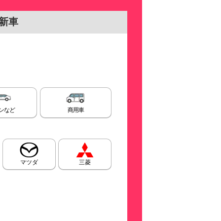
新車
ンなど
商用車
マツダ
三菱