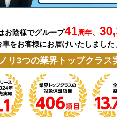
41
30
はお陰様でグループ
周年、
お車を
お客様にお届けいたしました
ノリ3つの業界トップクラス