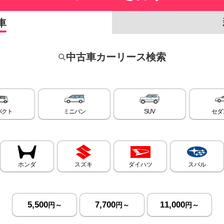
車
中古車カーリース検索
パクト
ミニバン
SUV
セダ
ホンダ
スズキ
ダイハツ
スバル
5,500
7,700
11,000
円～
円～
円～