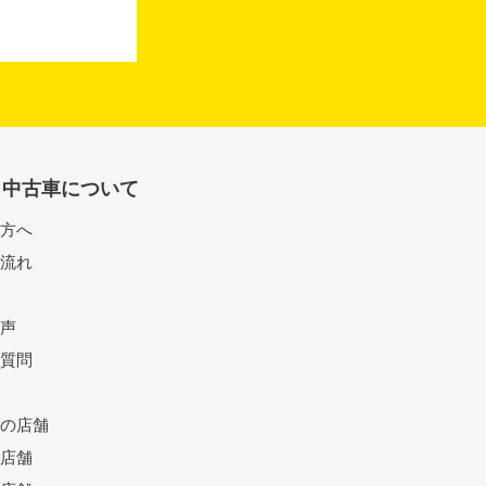
リ中古車について
方へ
流れ
声
質問
の店舗
店舗