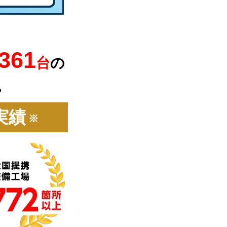
,361
台
の
。
実績
※