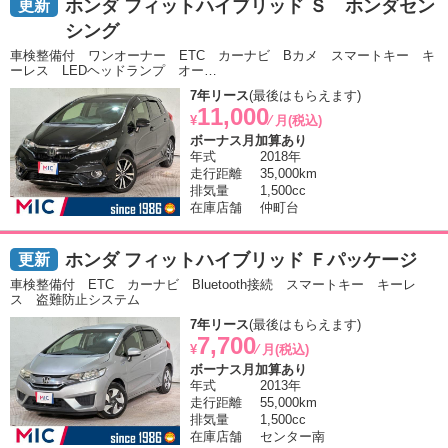
ホンダ フィットハイブリッド Ｓ ホンダセン
シング
車検整備付 ワンオーナー ETC カーナビ Bカメ スマートキー キ
ーレス LEDヘッドランプ オー…
7年リース
(最後はもらえます)
11,000
¥
⁄ 月(税込)
ボーナス月加算あり
年式
2018年
走行距離
35,000km
排気量
1,500cc
在庫店舗
仲町台
ホンダ フィットハイブリッド Ｆパッケージ
車検整備付 ETC カーナビ Bluetooth接続 スマートキー キーレ
ス 盗難防止システム
7年リース
(最後はもらえます)
7,700
¥
⁄ 月(税込)
ボーナス月加算あり
年式
2013年
走行距離
55,000km
排気量
1,500cc
在庫店舗
センター南