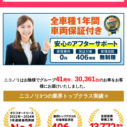
41
30,361
ニコノリはお陰様でグループ
周年、
台
の
お車を
お客
様にお届けいたしました。
ニコノリ3つの業界トップクラス実績
※