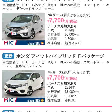
車検整備付 ETC TV&ナビ Bカメ Bluetooth接続 スマートキー キ
ーレス LEDヘッドランプ オー…
7年リース
(最後はもらえます)
7,700
¥
⁄ 月(税込)
ボーナス月加算あり
年式
2014年
走行距離
55,000km
排気量
1,500cc
在庫店舗
新百合ヶ丘
ホンダ フィットハイブリッド Ｆパッケージ
車検整備付 ETC カーナビ Bカメ Bluetooth接続 スマートキー キ
ーレス 盗難防止システム
7年リース
(最後はもらえます)
7,700
¥
⁄ 月(税込)
ボーナス月加算あり
年式
2014年
走行距離
61,000km
排気量
1,500cc
在庫店舗
小田原