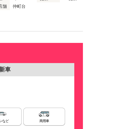
店舗
仲町台
新車
ンなど
商用車