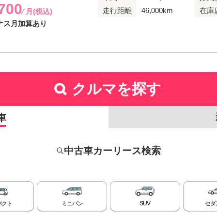
,700
走行距離
46,000km
在庫
⁄ 月(税込)
ナス月加算あり
クルマを探す
車
中古車カーリース検索
パクト
ミニバン
SUV
セダ