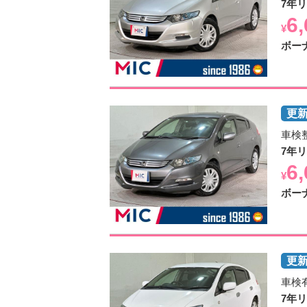
7年
6
¥
ボー
車検
7年
6
¥
ボー
車検
7年