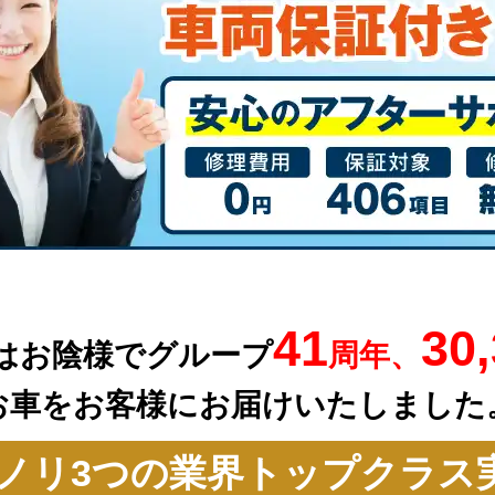
41
30
はお陰様でグループ
周年、
お車を
お客様にお届けいたしました
ノリ3つの業界トップクラス