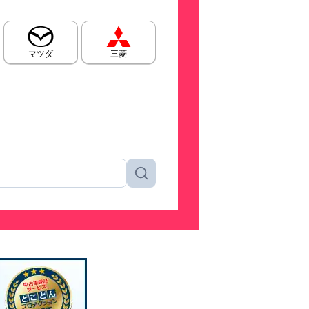
マツダ
三菱