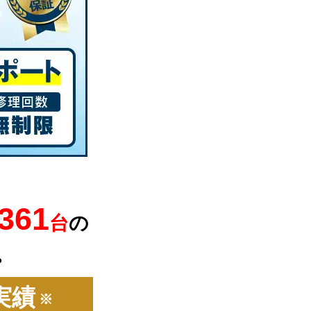
,361
台
の
。
実績
※