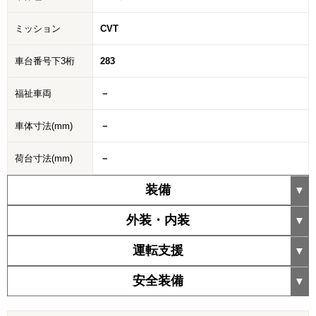
ミッション
CVT
車台番号下3桁
283
福祉車両
－
車体寸法(mm)
－
荷台寸法(mm)
－
装備
外装・内装
運転支援
安全装備