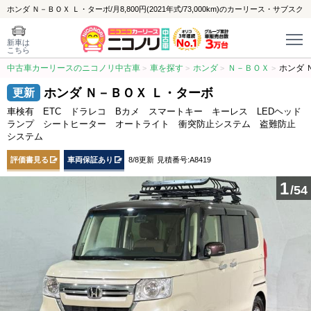
ホンダ Ｎ－ＢＯＸ Ｌ・ターボ/月8,800円(2021年式/73,000km)のカーリース・サブスク
新車は
こちら
中古車カーリースのニコノリ中古車
車を探す
ホンダ
Ｎ－ＢＯＸ
ホンダ 
ホンダ Ｎ－ＢＯＸ Ｌ・ターボ
車検有 ETC ドラレコ Bカメ スマートキー キーレス LEDヘッド
ランプ シートヒーター オートライト 衝突防止システム 盗難防止
システム
評価書見る
車両保証あり
8/8更新
見積番号:A8419
1
/54