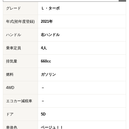
グレード
Ｌ・ターボ
年式(初年度登録)
2021年
ハンドル
右ハンドル
乗車定員
4人
排気量
660cc
燃料
ガソリン
4WD
－
エコカー減税車
－
ドア
5D
車体色
ベージュＩＩ