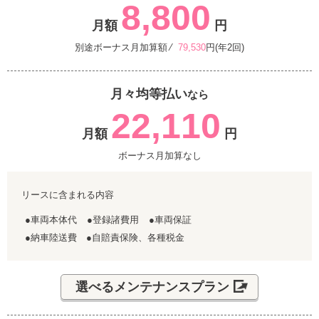
8,800
月額
円
別途ボーナス月加算額 ⁄
79,530
円(年2回)
月々均等払い
なら
22,110
月額
円
ボーナス月加算なし
リースに含まれる内容
●車両本体代
●登録諸費用
●車両保証
●納車陸送費 ●自賠責保険、各種税金
選べるメンテナンスプラン