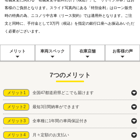
名義変更に関わる「名義変更手数料1万円（税込）」と「リサイクル券」はお
客様のご負担となります。スライド写真内にある「特別金利」はローン販売
時の特典の為、ニコノリ中古車（リース契約）では適用外となります。ご注
文と同時に、手付金として3万円（税込）を指定の銀行口座へお振込みいただ
く必要がございます。
メリット
車両スペック
在庫店舗
お客様の声
7つのメリット
メリット1
全国47都道府県どこでも届けます
メリット2
最短3日間納車ができます
メリット3
全車種に1年間の車両保証付き
メリット4
月々定額のお支払い