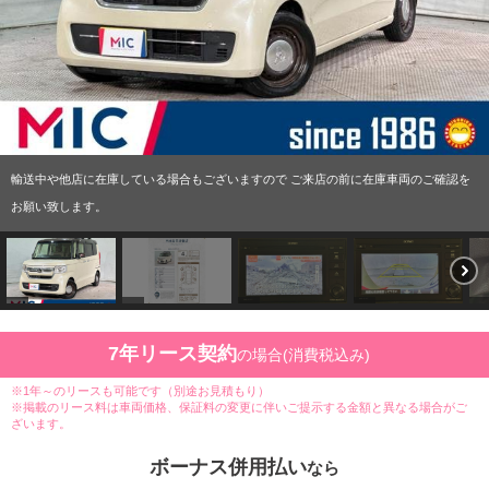
輸送中や他店に在庫している場合もございますので ご来店の前に在庫車両のご確認を
お願い致します。
7年リース契約
の場合(消費税込み)
※1年～のリースも可能です（別途お見積もり）
※掲載のリース料は車両価格、保証料の変更に伴いご提示する金額と異なる場合がご
ざいます。
ボーナス併用払い
なら