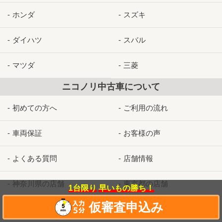
ホンダ
スズキ
ダイハツ
スバル
マツダ
三菱
ニコノリ中古車について
初めての方へ
ご利用の流れ
車両保証
お客様の声
よくある質問
店舗情報
神奈川県の店舗
東京都の店舗
1台限り
早いもの勝ち！
仮審査申込み
埼玉県の店舗
お問合せ/見積依頼