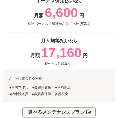
ボーナス併用払い
なら
6,600
月額
円
別途ボーナス月加算額 ⁄
63,470
円(年2回)
月々均等払い
なら
17,160
月額
円
ボーナス月加算なし
リースに含まれる内容
●車両本体代
●登録諸費用
●車両保証
●納車陸送費 ●自賠責保険、各種税金
選べるメンテナンスプラン