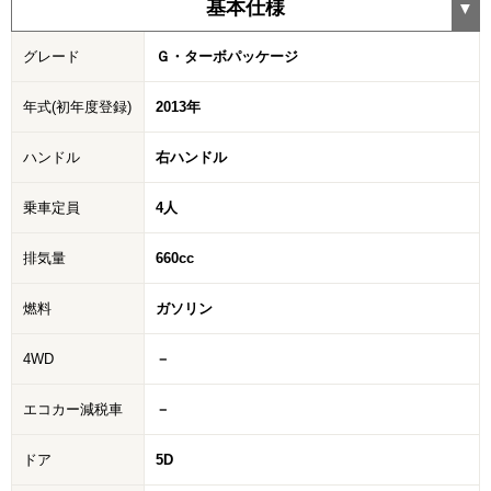
基本仕様
グレード
Ｇ・ターボパッケージ
年式(初年度登録)
2013年
ハンドル
右ハンドル
乗車定員
4人
排気量
660cc
燃料
ガソリン
4WD
－
エコカー減税車
－
ドア
5D