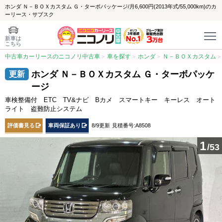
ホンダ Ｎ－ＢＯＸカスタム Ｇ・ターボパッケージ/月6,600円(2013年式/55,000km)のカ
ーリース・サブスク
新車は
こちら
中古車カーリースのニコノリ中古車
車を探す
ホンダ
Ｎ－ＢＯＸカスタム
ホンダ Ｎ－ＢＯＸカスタム Ｇ・ターボパッケ
ージ
車検整備付 ETC TV&ナビ Bカメ スマートキー キーレス オート
ライト 盗難防止システム
評価書見る
車両保証あり
8/9更新
見積番号:A8508
1
/53