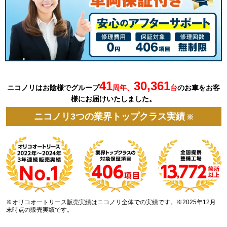
41
30,361
ニコノリはお陰様でグループ
周年、
台
の
お車を
お客
様にお届けいたしました。
ニコノリ3つの業界トップクラス実績
※
※オリコオートリース販売実績はニコノリ全体での実績です。※2025年12月
末時点の販売実績です。