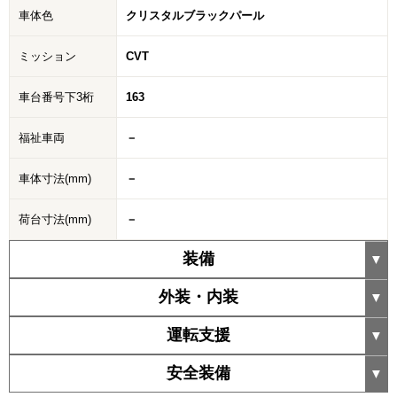
車体色
クリスタルブラックパール
ミッション
CVT
車台番号下3桁
163
福祉車両
－
車体寸法(mm)
－
荷台寸法(mm)
－
装備
外装・内装
運転支援
安全装備