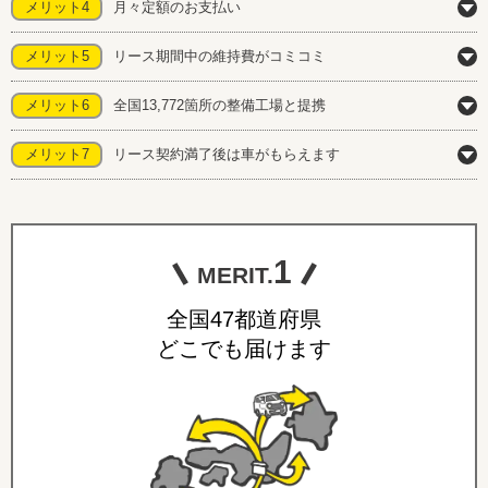
メリット4
月々定額のお支払い
メリット5
リース期間中の維持費がコミコミ
メリット6
全国13,772箇所の整備工場と提携
メリット7
リース契約満了後は車がもらえます
1
MERIT.
全国47都道府県
どこでも届けます