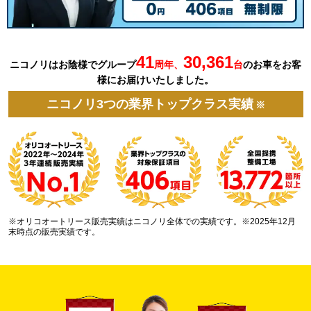
41
30,361
ニコノリはお陰様でグループ
周年、
台
の
お車を
お客
様にお届けいたしました。
ニコノリ3つの業界トップクラス実績
※
※オリコオートリース販売実績はニコノリ全体での実績です。※2025年12月
末時点の販売実績です。