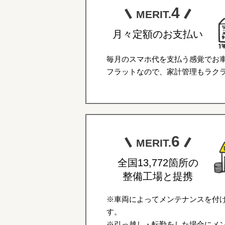
4
MERIT.
月々定額のお支払い
毎月のスマホ代を支払う感覚でお
フラットなので、家計管理もラク
6
MERIT.
全国13,772箇所の
整備工場と提携
※車両によってメンテナンスを付
す。
※引っ越し・転勤をした場合にメ