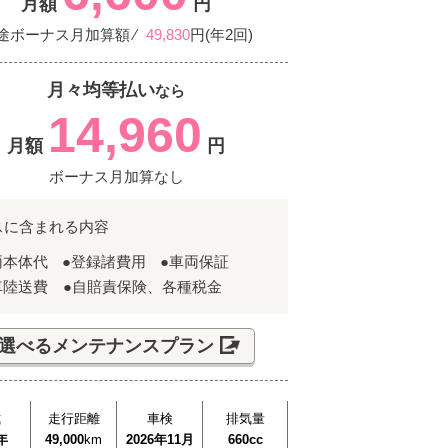
月額
円
途ボーナス月加算額 ⁄
49,830
円(年2回)
月々均等払い
なら
14,960
月額
円
ボーナス月加算なし
スに含まれる内容
両本体代
●登録諸費用
●車両保証
車陸送費 ●自賠責保険、各種税金
選べるメンテナンスプラン
式
走行距離
車検
排気量
年
49,000
km
2026年11月
660cc