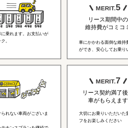
5
MERIT.
リース期間中の
維持費がコミコ
車に乗れます。お支払いが
ラク。
車にかかわる面倒な維持
ができ、安心してお乗り
7
MERIT.
リース契約満了後
車がもらえます
けられない車両がございま
大切にお乗りいただいた
フをお楽しみください
ンテナンスプランを継続で