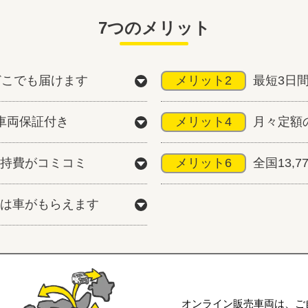
7つのメリット
どこでも届けます
メリット2
最短3日
車両保証付き
メリット4
月々定額
持費がコミコミ
メリット6
全国13,
は車がもらえます
オンライン販売車両は、ご