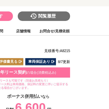
す
閲覧履歴
問
店舗情報
お問合せ/見積依頼
見積番号:A8215
評価書見る
車両保証あり
8/7更新
7年リース契約
の場合(消費税込み)
のリースも可能です（別途お見積もり）
リース料は車両価格、保証料の変更に伴いご提示する
なる場合がございます。
ボーナス併用払い
なら
6,600