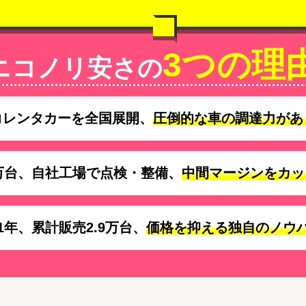
3つの理
ニコノリ安さの
コレンタカーを全国展開、
圧倒的な車の調達力があ
万台、自社工場で点検・整備、
中間マージンをカッ
1年、累計販売2.9万台、
価格を抑える独自のノウ