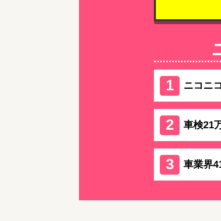
ニコニ
車検21
車業界4