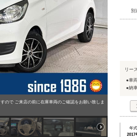
別
リー
●車
●納
すので ご来店の前に在庫車両のご確認をお願い致しま
年
2017