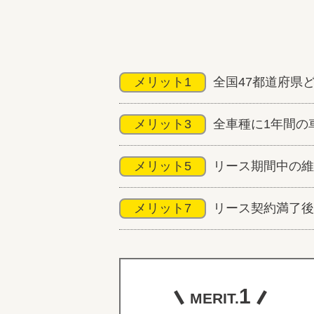
メリット1
全国47都道府県
メリット3
全車種に1年間の
メリット5
リース期間中の維
メリット7
リース契約満了後
1
MERIT.