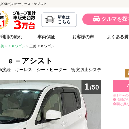
49,000km)のカーリース・サブスク
新車は
クルマを探
こちら
ご利用の流れ
車両保証
お客様の声
よくある質
三菱
ｅＫワゴン
三菱 ｅＫワゴン
Ｍ ｅ－アシスト
tooth接続 キーレス シートヒーター 衝突防止システ
1
/50
※1年～
※掲載の
金額と異