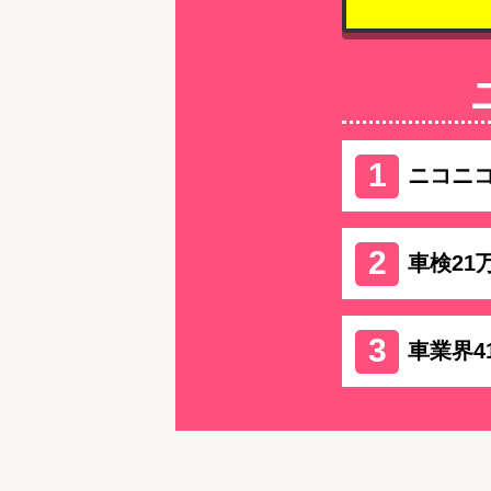
ニコニ
車検21
車業界4