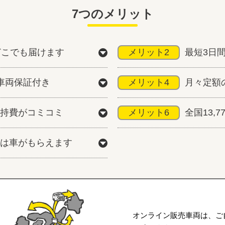
7つのメリット
どこでも届けます
メリット2
最短3日
車両保証付き
メリット4
月々定額
持費がコミコミ
メリット6
全国13,
は車がもらえます
オンライン販売車両は、ご