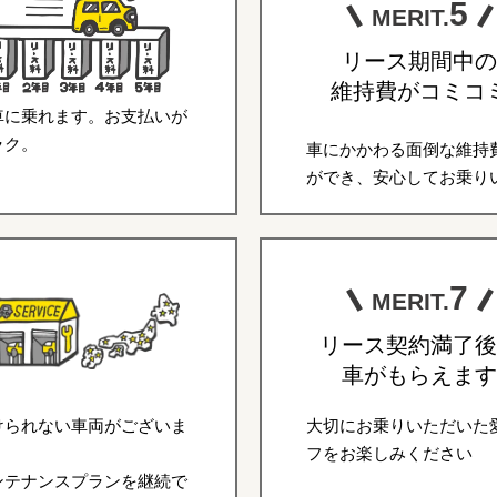
5
MERIT.
リース期間中の
維持費がコミコ
車に乗れます。お支払いが
ラク。
車にかかわる面倒な維持
ができ、安心してお乗り
7
MERIT.
リース契約満了後
車がもらえます
けられない車両がございま
大切にお乗りいただいた
フをお楽しみください
ンテナンスプランを継続で