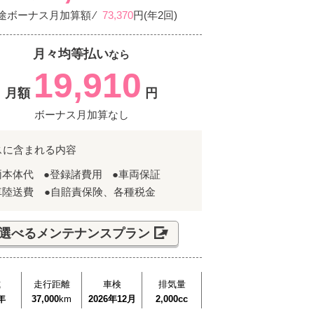
途ボーナス月加算額 ⁄
73,370
円(年2回)
月々均等払い
なら
19,910
月額
円
ボーナス月加算なし
スに含まれる内容
両本体代
●登録諸費用
●車両保証
車陸送費 ●自賠責保険、各種税金
選べるメンテナンスプラン
式
走行距離
車検
排気量
年
37,000
km
2026年12月
2,000cc