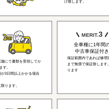
け致します。
3
MERIT.
全車種に1年間
中古車保証付き
保証範囲内であれば修理回
店舗にて書類を受領してか
まで無償で保証致します
ます。
ります
が3日間以上かかる場合
に限ります。