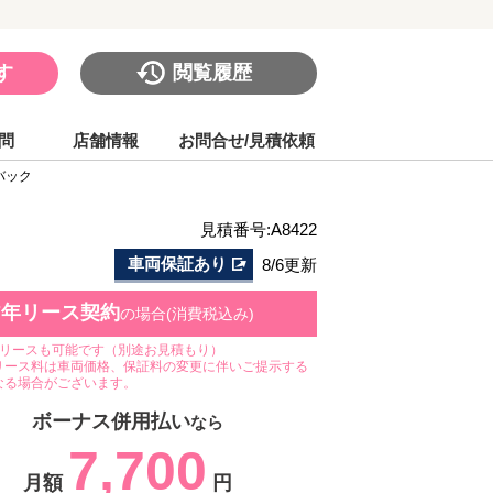
す
閲覧履歴
問
店舗情報
お問合せ/見積依頼
バック
見積番号:A8422
車両保証あり
8/6更新
7年リース契約
の場合(消費税込み)
のリースも可能です（別途お見積もり）
リース料は車両価格、保証料の変更に伴いご提示する
なる場合がございます。
ボーナス併用払い
なら
7,700
月額
円