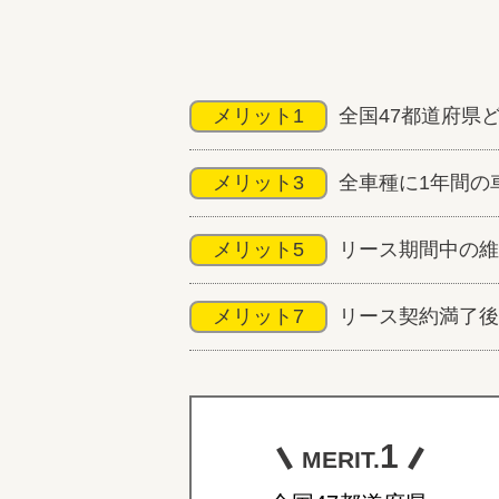
メリット1
全国47都道府県
メリット3
全車種に1年間の
メリット5
リース期間中の維
メリット7
リース契約満了後
1
MERIT.