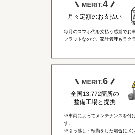
4
MERIT.
月々定額のお支払い
毎月のスマホ代を支払う感覚でお
フラットなので、家計管理もラク
6
MERIT.
全国13,772箇所の
整備工場と提携
※車両によってメンテナンスを付
す。
※引っ越し・転勤をした場合にメ