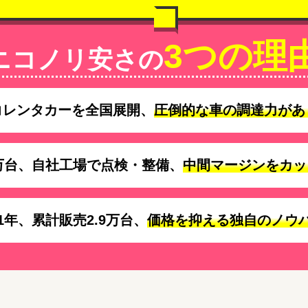
3つの理
ニコノリ安さの
コレンタカーを全国展開、
圧倒的な車の調達力があ
万台、自社工場で点検・整備、
中間マージンをカッ
1年、累計販売2.9万台、
価格を抑える独自のノウ