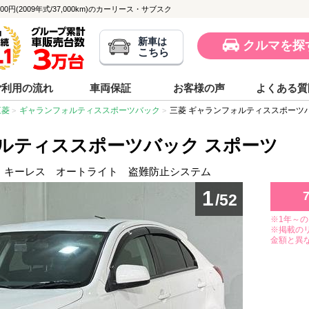
円(2009年式/37,000km)のカーリース・サブスク
新車は
クルマを探
こちら
ご利用の流れ
車両保証
お客様の声
よくある質
三菱
ギャランフォルティススポーツバック
三菱 ギャランフォルティススポーツ
ルティススポーツバック スポーツ
ー キーレス オートライト 盗難防止システム
1
/52
※1年～
※掲載の
金額と異