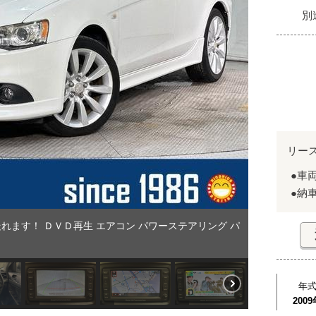
別
リー
●車
●納
ます！ ＤＶＤ再生 エアコン パワーステアリング パ
年
2009