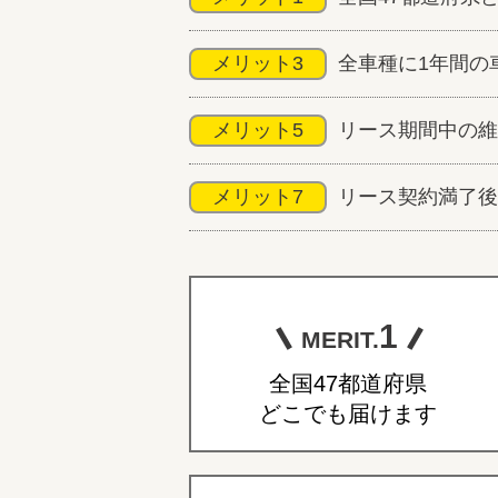
メリット3
全車種に1年間の
メリット5
リース期間中の維
メリット7
リース契約満了後
1
MERIT.
全国47都道府県
どこでも届けます