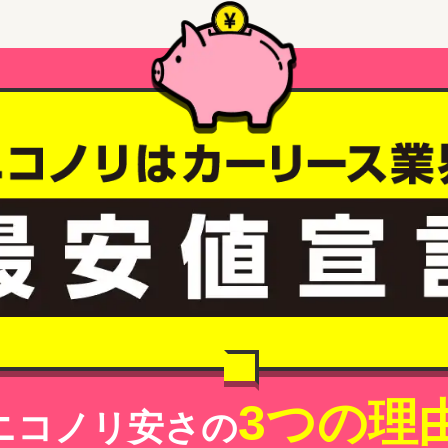
3つの理
ニコノリ安さの