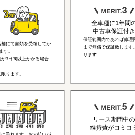
3
MERIT.
全車種に1年間
中古車保証付き
保証範囲内であれば修理回
店舗にて書類を受領してか
まで無償で保証致します
ます。
ります
が3日間以上かかる場合
に限ります。
5
MERIT.
リース期間中の
維持費がコミコ
車に乗れます。お支払いが