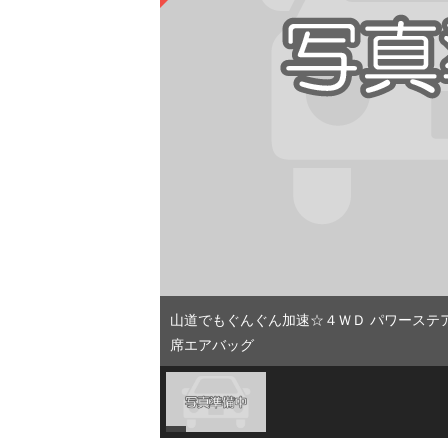
山道でもぐんぐん加速☆４ＷＤ パワーステ
席エアバッグ