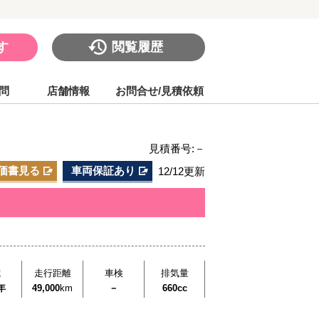
す
閲覧履歴
問
店舗情報
お問合せ/見積依頼
見積番号:－
価書見る
車両保証あり
12/12更新
販売終了しました
式
走行距離
車検
排気量
年
49,000
km
－
660cc