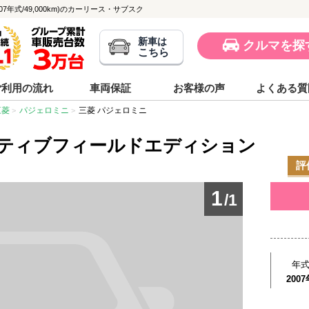
年式/49,000km)のカーリース・サブスク
新車は
クルマを探
こちら
ご利用の流れ
車両保証
お客様の声
よくある質
三菱
パジェロミニ
三菱 パジェロミニ
クティブフィールドエディション
評
1
/1
年
2007