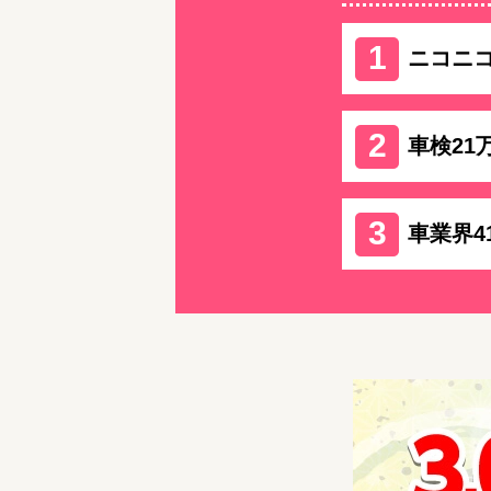
ニコニ
車検21
車業界4