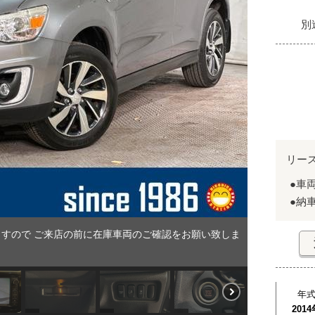
別
リー
●車
●納
すので ご来店の前に在庫車両のご確認をお願い致しま
年
2014