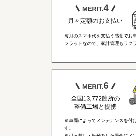
4
MERIT.
月々定額のお支払い
毎月のスマホ代を支払う感覚でお
フラットなので、家計管理もラク
6
MERIT.
全国13,772箇所の
整備工場と提携
※車両によってメンテナンスを付
す。
※引っ越し・転勤をした場合にメ