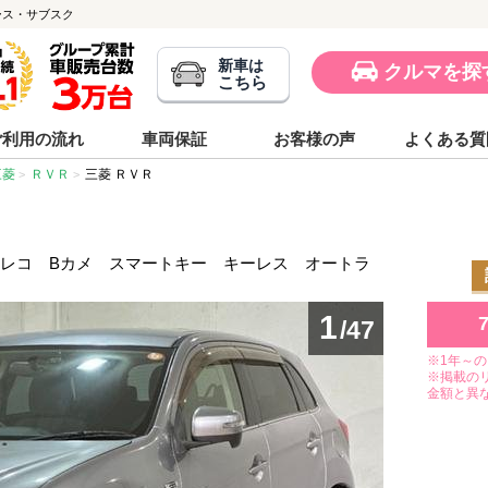
ーリース・サブスク
新車は
クルマを探
こちら
ご利用の流れ
車両保証
お客様の声
よくある質
三菱
ＲＶＲ
三菱 ＲＶＲ
ラレコ Bカメ スマートキー キーレス オートラ
1
/47
※1年～
※掲載の
金額と異