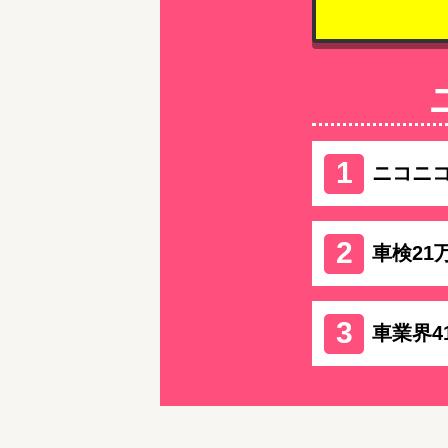
ニコニ
車検21
車業界4