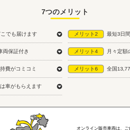
7つのメリット
どこでも届けます
メリット2
最短3日
車両保証付き
メリット4
月々定額
持費がコミコミ
メリット6
全国13,
は車がもらえます
オンライン販売車両は、ご