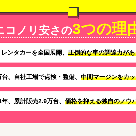
3つの理
ニコノリ安さの
コレンタカーを全国展開、
圧倒的な車の調達力があ
万台、自社工場で点検・整備、
中間マージンをカッ
1年、累計販売2.9万台、
価格を抑える独自のノウ