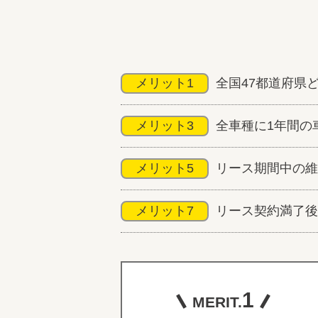
メリット1
全国47都道府県
メリット3
全車種に1年間の
メリット5
リース期間中の維
メリット7
リース契約満了後
1
MERIT.