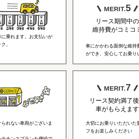
5
MERIT.
リース期間中の
維持費がコミコ
車に乗れます。お支払いが
ラク。
車にかかわる面倒な維持
ができ、安心してお乗り
7
MERIT.
リース契約満了後
車がもらえます
けられない車両がございま
大切にお乗りいただいた
フをお楽しみください
ンテナンスプランを継続で