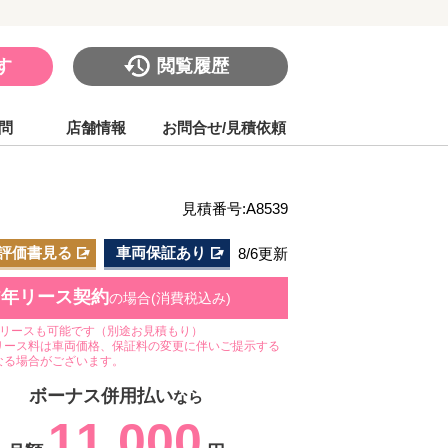
す
閲覧履歴
問
店舗情報
お問合せ/見積依頼
見積番号:A8539
評価書見る
車両保証あり
8/6更新
7年リース契約
の場合(消費税込み)
のリースも可能です（別途お見積もり）
リース料は車両価格、保証料の変更に伴いご提示する
なる場合がございます。
ボーナス併用払い
なら
11,000