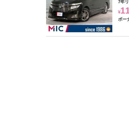
7年
1
¥
ボー