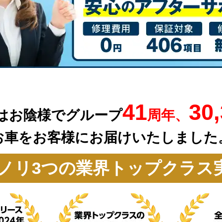
41
30
はお陰様でグループ
周年、
お車を
お客様にお届けいたしました
ノリ3つの業界トップクラス