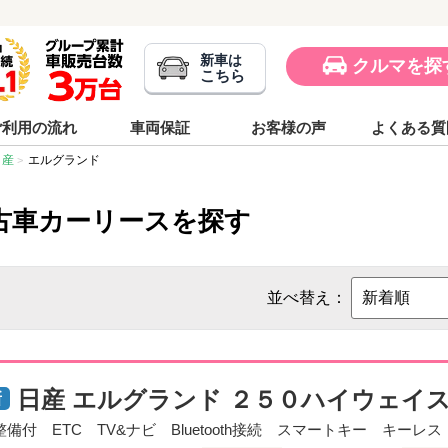
新車は
クルマを探
こちら
ご利用の流れ
車両保証
お客様の声
よくある質
日産
エルグランド
古車カーリースを探す
並べ替え：
日産 エルグランド ２５０ハイウェイ
整備付 ETC TV&ナビ Bluetooth接続 スマートキー キー