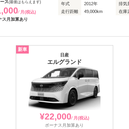
リース
(最後はもらえます)
年式
2012年
排気
1,000
走行距離
49,000km
在庫
⁄ 月(税込)
ナス月加算あり
日産
エルグランド
¥22,000
⁄ 月(税込)
ボーナス月加算あり