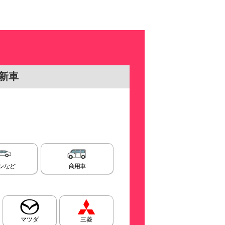
新車
ンなど
商用車
マツダ
三菱