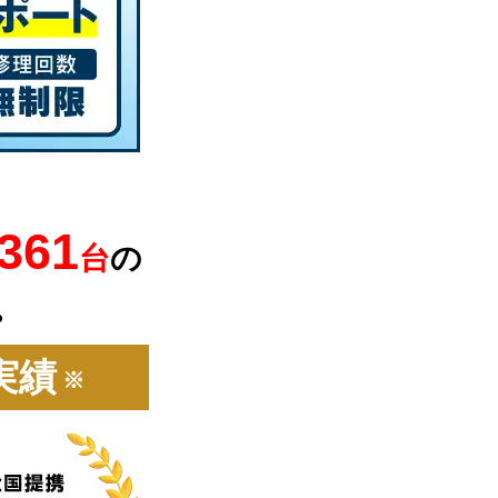
,361
台
の
。
実績
※