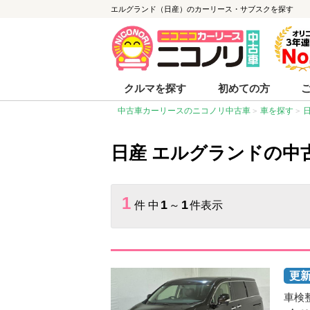
エルグランド（日産）のカーリース・サブスクを探す
クルマを探す
初めての方
中古車カーリースのニコノリ中古車
車を探す
日産 エルグランドの中
1
1
1
件 中
～
件表示
車検