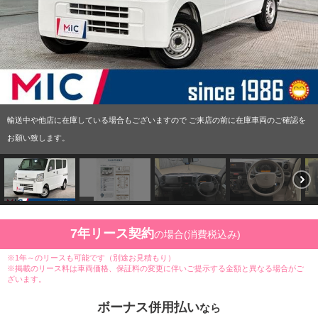
輸送中や他店に在庫している場合もございますので ご来店の前に在庫車両のご確認を
お願い致します。
7年リース契約
の場合(消費税込み)
※1年～のリースも可能です（別途お見積もり）
※掲載のリース料は車両価格、保証料の変更に伴いご提示する金額と異なる場合がご
ざいます。
ボーナス併用払い
なら