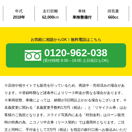
年式
走行距離
車検
排気量
2018年
62,000
km
車検整備付
660cc
お気軽に相談からOK！無料電話はこちら
0120-962-038
(受付時間 9:00～19:00 土日祝日もOK)
※店頭や他サイトでも販売を行っているため、商談中・売却済みの場合があ
ります。※登録時期など諸条件によりリース料金が異なる場合があります。
※車両状態、車種によっては、納期が3日間以上かかる場合もございます。※
名義変更に関わる「名義変更手数料1万円（税込）」と「リサイクル券」はお
客様のご負担となります。スライド写真内にある「特別金利」はローン販売
時の特典の為、ニコノリ中古車（リース契約）では適用外となります。ご注
文と同時に、手付金として3万円（税込）を指定の銀行口座へお振込みいただ