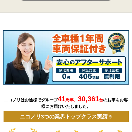
41
30,361
ニコノリはお陰様でグループ
周年、
台
の
お車を
お客
様にお届けいたしました。
ニコノリ3つの業界トップクラス実績
※