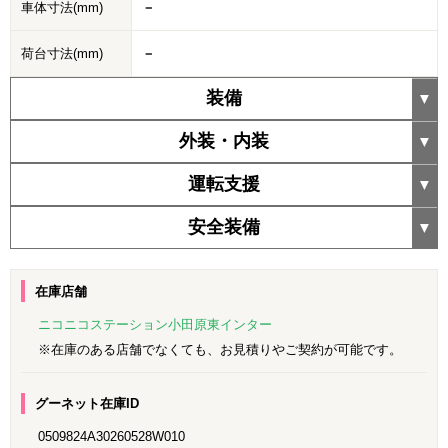
車体寸法(mm)
－
荷台寸法(mm)
－
装備
外装・内装
運転支援
安全装備
在庫店舗
ニコニコステーション小田原東インター
※在庫のある店舗でなくても、お見積りやご契約が可能です。
グーネット在庫ID
0509824A30260528W010