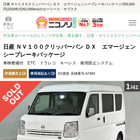
日産 ＮＶ１００クリッパーバン ＤＸ エマージェンシーブレーキパッケージ/月6,600
円(2018年式/62,000km)のカーリース・サブスク
新車は
こちら
中古車カーリースのニコノリ中古車
車を探す
日産
ＮＶ１００クリッパーバ
日産 ＮＶ１００クリッパーバン ＤＸ エマージェン
シーブレーキパッケージ
車検整備付 ETC ドラレコ キーレス 衝突防止システム
評価書見る
車両保証あり
8/1更新
見積番号:A7484
1
/41