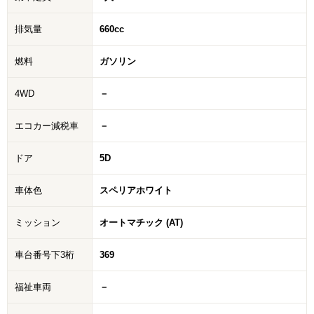
排気量
660cc
燃料
ガソリン
4WD
－
エコカー減税車
－
ドア
5D
車体色
スペリアホワイト
ミッション
オートマチック (AT)
車台番号下3桁
369
福祉車両
－