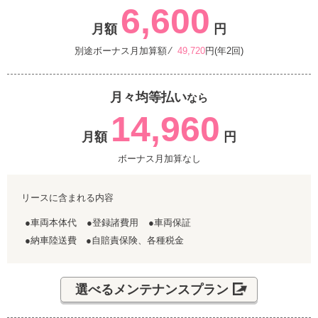
6,600
月額
円
別途ボーナス月加算額 ⁄
49,720
円(年2回)
月々均等払い
なら
14,960
月額
円
ボーナス月加算なし
リースに含まれる内容
●車両本体代
●登録諸費用
●車両保証
●納車陸送費 ●自賠責保険、各種税金
選べるメンテナンスプラン