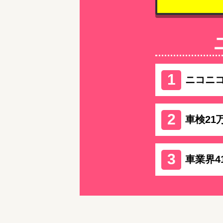
ニコニ
車検21
車業界4