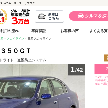
,000km)のカーリース・サブスク
新車は
クルマを探
こちら
ご利用の流れ
車両保証
お客様の声
よくある質
日産
スカイライン
日産 スカイライン
 ３５０ＧＴ
ートライト 盗難防止システム
1
/42
※1年～
※掲載の
金額と異