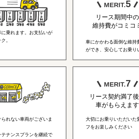
5
MERIT.
リース期間中の
維持費がコミコ
車に乗れます。お支払いが
ラク。
車にかかわる面倒な維持
ができ、安心してお乗り
7
MERIT.
リース契約満了後
車がもらえます
けられない車両がございま
大切にお乗りいただいた
フをお楽しみください
ンテナンスプランを継続で