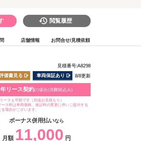
す
閲覧履歴
問
店舗情報
お問合せ/見積依頼
見積番号:A8298
評価書見る
車両保証あり
8/8更新
7年リース契約
の場合(消費税込み)
のリースも可能です（別途お見積もり）
リース料は車両価格、保証料の変更に伴いご提示する
なる場合がございます。
ボーナス併用払い
なら
11,000
月額
円