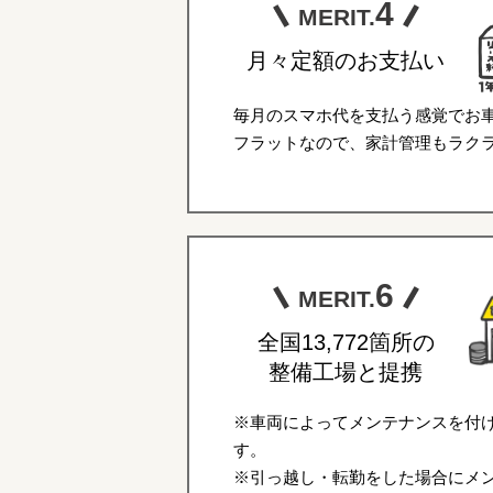
4
MERIT.
月々定額のお支払い
毎月のスマホ代を支払う感覚でお
フラットなので、家計管理もラク
6
MERIT.
全国13,772箇所の
整備工場と提携
※車両によってメンテナンスを付
す。
※引っ越し・転勤をした場合にメ