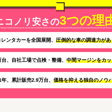
3つの理
ニコノリ安さの
コレンタカーを全国展開、
圧倒的な車の調達力があ
万台、自社工場で点検・整備、
中間マージンをカッ
1年、累計販売2.9万台、
価格を抑える独自のノウ