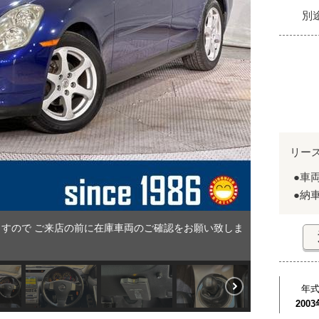
別
リー
●車
●納
すので ご来店の前に在庫車両のご確認をお願い致しま
年
2003