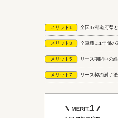
メリット1
全国47都道府県
メリット3
全車種に1年間の
メリット5
リース期間中の維
メリット7
リース契約満了後
1
MERIT.