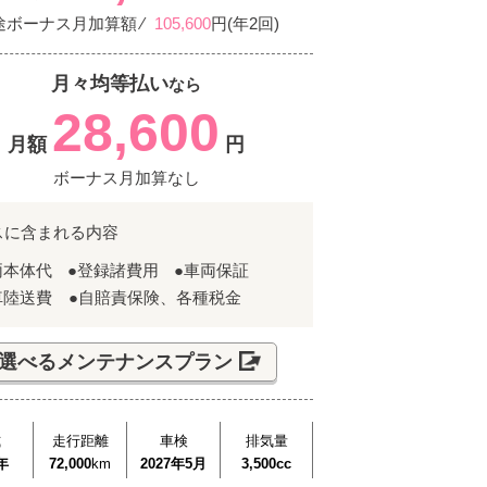
途ボーナス月加算額 ⁄
105,600
円(年2回)
月々均等払い
なら
28,600
月額
円
ボーナス月加算なし
スに含まれる内容
両本体代
●登録諸費用
●車両保証
車陸送費 ●自賠責保険、各種税金
選べるメンテナンスプラン
式
走行距離
車検
排気量
年
72,000
km
2027年5月
3,500cc