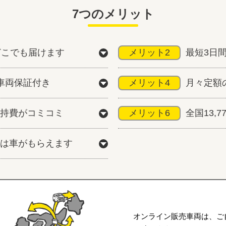
7つのメリット
どこでも届けます
メリット2
最短3日
車両保証付き
メリット4
月々定額
持費がコミコミ
メリット6
全国13,
は車がもらえます
オンライン販売車両は、ご