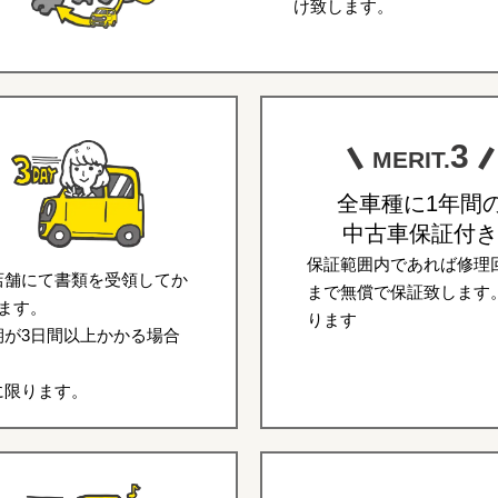
け致します。
3
MERIT.
全車種に1年間
中古車保証付き
保証範囲内であれば修理回
店舗にて書類を受領してか
まで無償で保証致します
ます。
ります
が3日間以上かかる場合
に限ります。