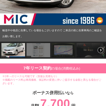
輸送中や他店に在庫している場合もございますので ご来店の前に在庫車両のご確認を
お願い致します。
7年リース契約
の場合(消費税込み)
※1年～のリースも可能です（別途お見積もり）
※掲載のリース料は車両価格、保証料の変更に伴いご提示する金額と異なる場合がご
ざいます。
ボーナス併用払い
なら
7,700