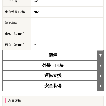
ミッション
CVT
車台番号下3桁
582
福祉車両
－
車体寸法(mm)
－
荷台寸法(mm)
－
装備
外装・内装
運転支援
安全装備
在庫店舗