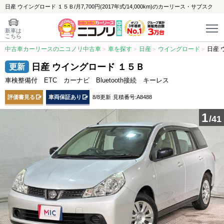
日産 ウイングロード １５Ｂ/月7,700円(2017年式/14,000km)のカーリース・サブスク
新車は
こちら
中古車カーリースのニコノリ中古車
車を探す
日産
ウイングロード
日産 
日産 ウイングロード １５Ｂ
車検整備付 ETC カーナビ Bluetooth接続 キーレス
評価書見る
車両保証あり
8/8更新
見積番号:A8488
1
/41