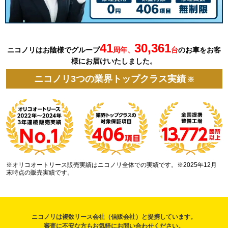
41
30,361
ニコノリはお陰様でグループ
周年、
台
の
お車を
お客
様にお届けいたしました。
ニコノリ3つの業界トップクラス実績
※
※オリコオートリース販売実績はニコノリ全体での実績です。※2025年12月
末時点の販売実績です。
ニコノリは複数リース会社（信販会社）と提携しています。
審査に不安な方もお気軽にお問い合わせください。