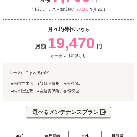
月額
円
別途ボーナス月加算額 ⁄
70,180
円(年2回)
月々均等払い
なら
19,470
月額
円
ボーナス月加算なし
リースに含まれる内容
●車両本体代
●登録諸費用
●車両保証
●納車陸送費 ●自賠責保険、各種税金
選べるメンテナンスプラン
年式
走行距離
車検
排気量