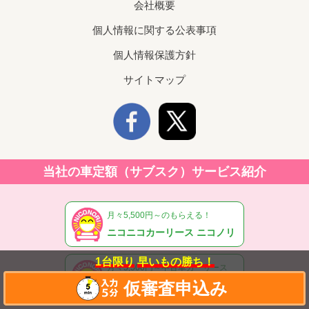
会社概要
個人情報に関する公表事項
個人情報保護方針
サイトマップ
当社の車定額（サブスク）サービス紹介
月々5,500円～のもらえる！
ニコニコカーリース ニコノリ
1台限り
早いもの勝ち！
月々5,500円～中古車カーリース
仮審査申込み
ニコノリ中古車