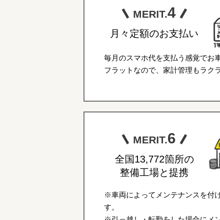
4
MERIT.
月々定額のお支払い
毎月のスマホ代を支払う感覚でお
フラットなので、家計管理もラク
6
MERIT.
全国13,772箇所の
整備工場と提携
※車両によってメンテナンスを付
す。
※引っ越し・転勤をした場合にメ