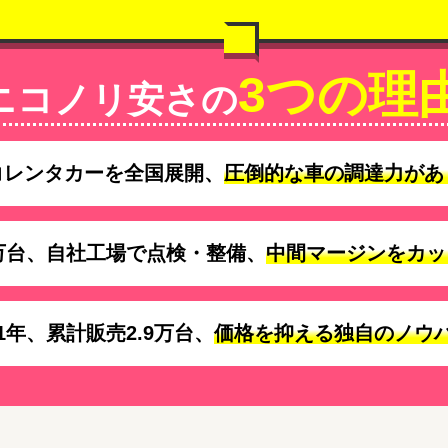
3つの理
ニコノリ安さの
コレンタカーを全国展開、
圧倒的な車の調達力があ
万台、自社工場で点検・整備、
中間マージンをカッ
1年、累計販売2.9万台、
価格を抑える独自のノウ