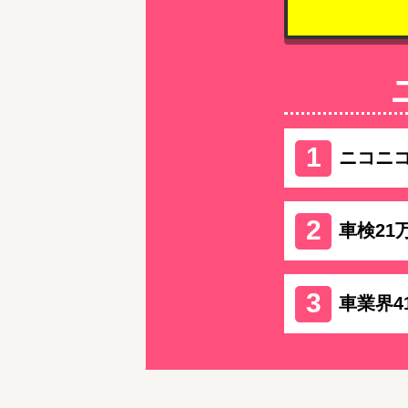
ニコニ
車検21
車業界4