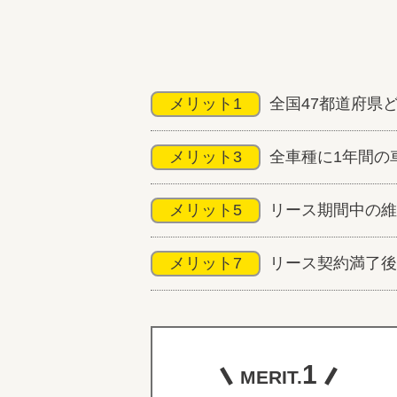
メリット1
全国47都道府県
メリット3
全車種に1年間の
メリット5
リース期間中の維
メリット7
リース契約満了後
1
MERIT.