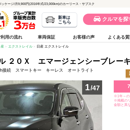
ジ/月9,900円(2016年式/23,000km)のカーリース・サブスク
新車は
クルマを探
こちら
ご利用の流れ
車両保証
お客様の声
よくある質
日産
エクストレイル
日産 エクストレイル
イル ２０Ｘ エマージェンシーブレー
tooth接続 スマートキー キーレス オートライト
1
/47
※1年～
※掲載の
金額と異