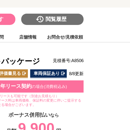
す
閲覧履歴
問
店舗情報
お問合せ/見積依頼
キパッケージ
見積番号:A8506
評価書見る
車両保証あり
8/8更新
7年リース契約
の場合(消費税込み)
のリースも可能です（別途お見積もり）
リース料は車両価格、保証料の変更に伴いご提示する
なる場合がございます。
ボーナス併用払い
なら
9,900