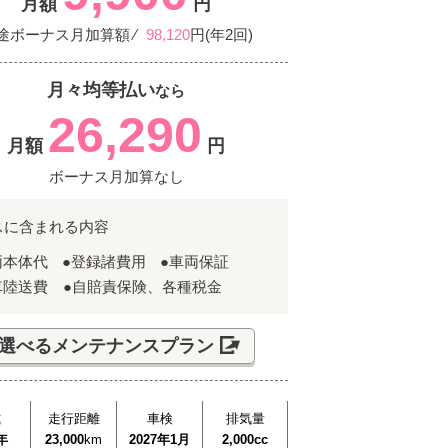
月額
円
途ボーナス月加算額 ⁄
98,120
円(年2回)
月々均等払い
なら
26,290
月額
円
ボーナス月加算なし
スに含まれる内容
両本体代
●登録諸費用
●車両保証
車陸送費 ●自賠責保険、各種税金
選べるメンテナンスプラン
式
走行距離
車検
排気量
年
23,000
km
2027年1月
2,000cc