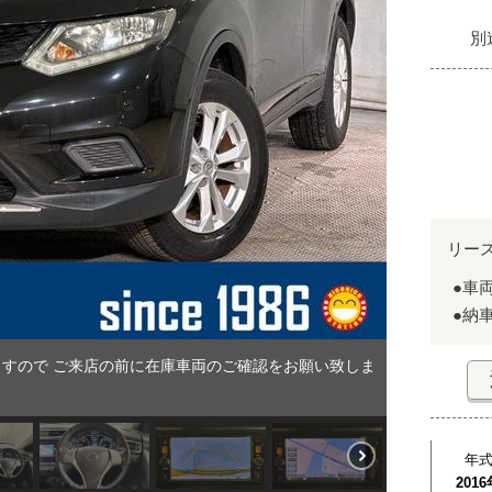
別
リー
●車
●納
すので ご来店の前に在庫車両のご確認をお願い致しま
年
2016