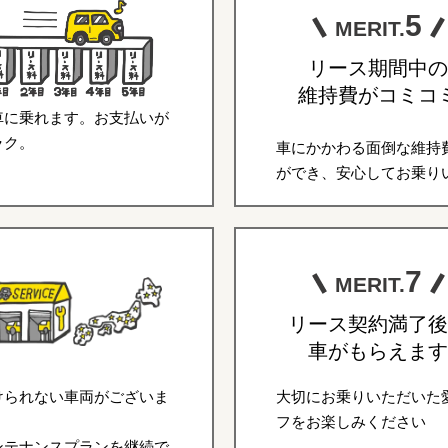
5
MERIT.
リース期間中の
維持費がコミコ
車に乗れます。お支払いが
ラク。
車にかかわる面倒な維持
ができ、安心してお乗り
7
MERIT.
リース契約満了後
車がもらえます
けられない車両がございま
大切にお乗りいただいた
フをお楽しみください
ンテナンスプランを継続で