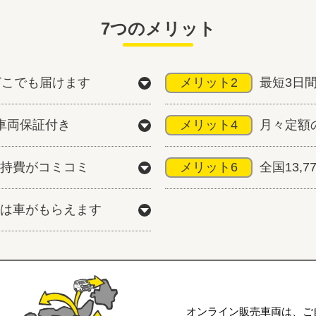
7つのメリット
どこでも届けます
メリット2
最短3日
車両保証付き
メリット4
月々定額
持費がコミコミ
メリット6
全国13,
は車がもらえます
オンライン販売車両は、ご