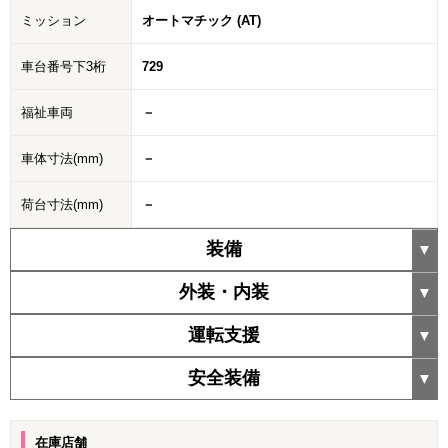
ミッション
オートマチック (AT)
車台番号下3桁
729
福祉車両
－
車体寸法(mm)
－
荷台寸法(mm)
－
装備
外装・内装
運転支援
安全装備
在庫店舗