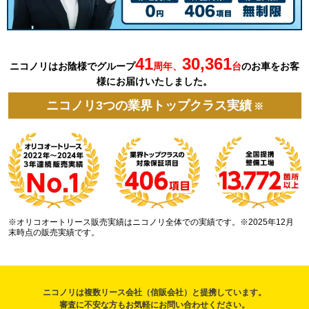
41
30,361
ニコノリはお陰様でグループ
周年、
台
の
お車を
お客
様にお届けいたしました。
ニコノリ3つの業界トップクラス実績
※
※オリコオートリース販売実績はニコノリ全体での実績です。※2025年12月
末時点の販売実績です。
ニコノリは複数リース会社（信販会社）と提携しています。
審査に不安な方もお気軽にお問い合わせください。