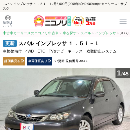
スバル インプレッサ １．５ｉ－Ｌ/月6,600円(2009年式/42,000km)のカーリース・サブ
スク
新車は
こちら
中古車カーリースのニコノリ中古車
車を探す
スバル
インプレッサ
スバル
スバル インプレッサ １．５ｉ－Ｌ
車検整備付 4WD ETC TV&ナビ キーレス 盗難防止システム
評価書見る
車両保証あり
8/7更新
見積番号:A8355
1
/45