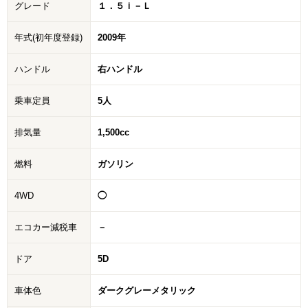
グレード
１．５ｉ－Ｌ
年式(初年度登録)
2009年
ハンドル
右ハンドル
乗車定員
5人
排気量
1,500cc
燃料
ガソリン
4WD
◯
エコカー減税車
－
ドア
5D
車体色
ダークグレーメタリック