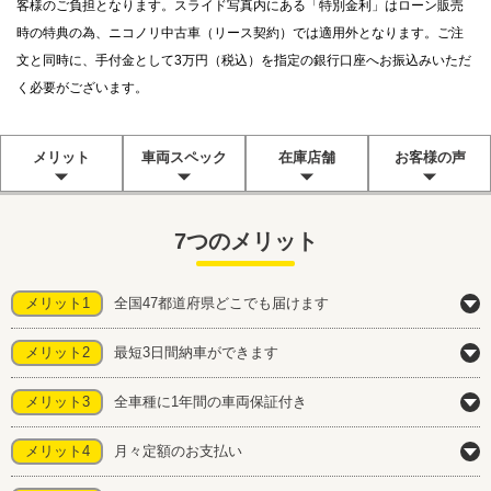
客様のご負担となります。スライド写真内にある「特別金利」はローン販売
時の特典の為、ニコノリ中古車（リース契約）では適用外となります。ご注
文と同時に、手付金として3万円（税込）を指定の銀行口座へお振込みいただ
く必要がございます。
メリット
車両スペック
在庫店舗
お客様の声
7つのメリット
メリット1
全国47都道府県どこでも届けます
メリット2
最短3日間納車ができます
メリット3
全車種に1年間の車両保証付き
メリット4
月々定額のお支払い