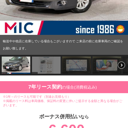
輸送中や他店に在庫している場合もございますので ご来店の前に在庫車両のご確認を
お願い致します。
7年リース契約
の場合(消費税込み)
※1年～のリースも可能です（別途お見積もり）
※掲載のリース料は車両価格、保証料の変更に伴いご提示する金額と異なる場合がご
ざいます。
ボーナス併用払い
なら