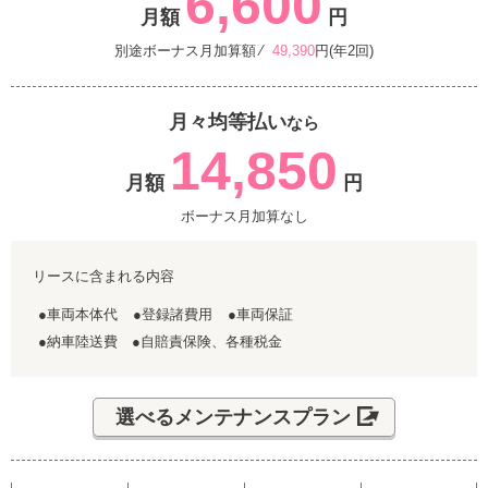
6,600
月額
円
別途ボーナス月加算額 ⁄
49,390
円(年2回)
月々均等払い
なら
14,850
月額
円
ボーナス月加算なし
リースに含まれる内容
●車両本体代
●登録諸費用
●車両保証
●納車陸送費 ●自賠責保険、各種税金
選べるメンテナンスプラン