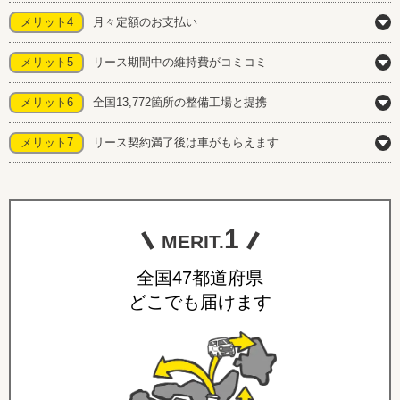
メリット4
月々定額のお支払い
メリット5
リース期間中の維持費がコミコミ
メリット6
全国13,772箇所の整備工場と提携
メリット7
リース契約満了後は車がもらえます
1
MERIT.
全国47都道府県
どこでも届けます