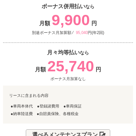
ボーナス併用払い
なら
9,900
月額
円
別途ボーナス月加算額 ⁄
95,040
円(年2回)
月々均等払い
なら
25,740
月額
円
ボーナス月加算なし
リースに含まれる内容
●車両本体代
●登録諸費用
●車両保証
●納車陸送費 ●自賠責保険、各種税金
選べるメンテナンスプラン