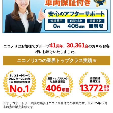
41
30,361
ニコノリはお陰様でグループ
周年、
台
の
お車を
お客
様にお届けいたしました。
ニコノリ3つの業界トップクラス実績
※
※オリコオートリース販売実績はニコノリ全体での実績です。※2025年12月
末時点の販売実績です。