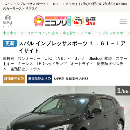
スバル インプレッサスポーツ １．６ｉ－Ｌアイサイト/月9,900円(2017年式/28,000km)
のカーリース・サブスク
新車は
こちら
中古車カーリースのニコノリ中古車
車を探す
スバル
インプレッサスポーツ
スバル インプレッサスポーツ １．６ｉ－Ｌア
イサイト
車検有 ワンオーナー ETC TV&ナビ Bカメ Bluetooth接続 スマー
トキー キーレス LEDヘッドランプ オートライト 衝突防止システ
ム 盗難防止システム
評価書見る
車両保証あり
8/6更新
見積番号:A8458
1
/55