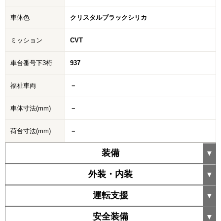
車体色
クリスタルブラックシリカ
ミッション
CVT
車台番号下3桁
937
福祉車両
－
車体寸法(mm)
－
荷台寸法(mm)
－
装備
外装・内装
運転支援
安全装備