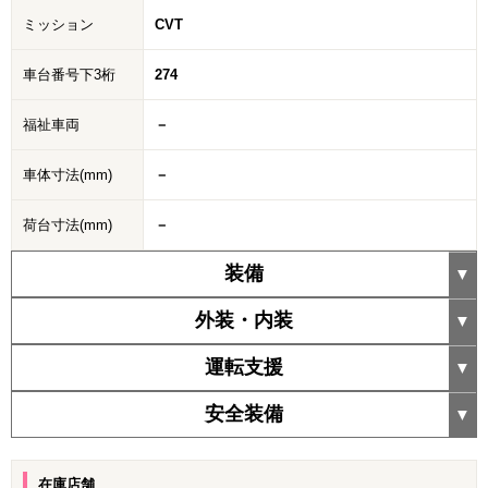
ミッション
CVT
車台番号下3桁
274
福祉車両
－
車体寸法(mm)
－
荷台寸法(mm)
－
装備
外装・内装
運転支援
安全装備
在庫店舗