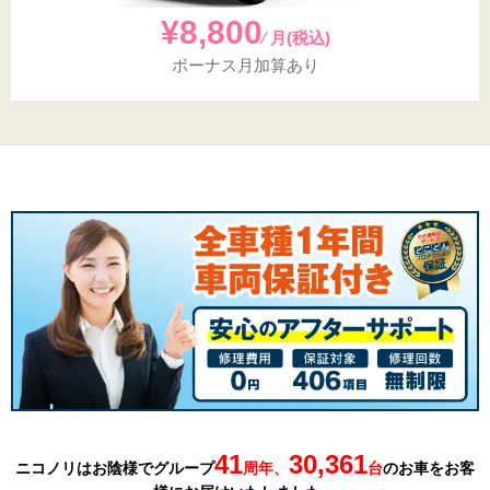
¥8,800
⁄ 月(税込)
ボーナス月加算あり
41
30,361
ニコノリはお陰様でグループ
周年、
台
の
お車を
お客