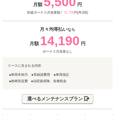
5,500
月額
円
別途ボーナス月加算額 ⁄
51,700
円(年2回)
月々均等払い
なら
14,190
月額
円
ボーナス月加算なし
リースに含まれる内容
●車両本体代
●登録諸費用
●車両保証
●納車陸送費 ●自賠責保険、各種税金
選べるメンテナンスプラン