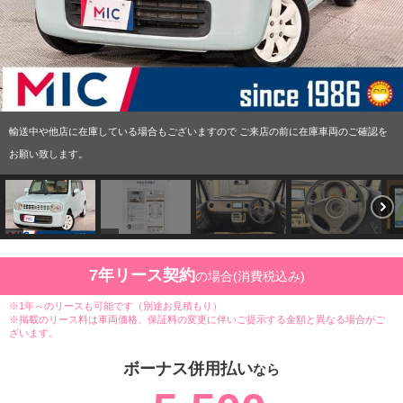
輸送中や他店に在庫している場合もございますので ご来店の前に在庫車両のご確認を
お願い致します。
7年リース契約
の場合(消費税込み)
※1年～のリースも可能です（別途お見積もり）
※掲載のリース料は車両価格、保証料の変更に伴いご提示する金額と異なる場合がご
ざいます。
ボーナス併用払い
なら