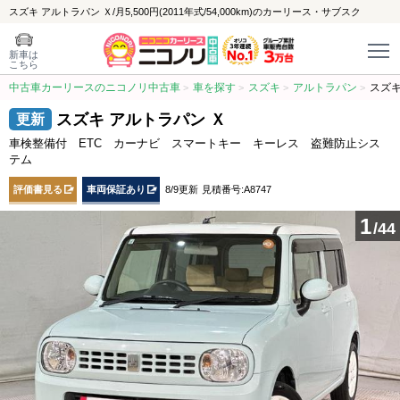
スズキ アルトラパン Ｘ/月5,500円(2011年式/54,000km)のカーリース・サブスク
新車は
こちら
中古車カーリースのニコノリ中古車
車を探す
スズキ
アルトラパン
スズキ
スズキ アルトラパン Ｘ
車検整備付 ETC カーナビ スマートキー キーレス 盗難防止シス
テム
評価書見る
車両保証あり
8/9更新
見積番号:A8747
1
/44