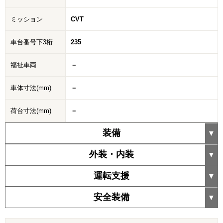
ミッション
CVT
車台番号下3桁
235
福祉車両
－
車体寸法(mm)
－
荷台寸法(mm)
－
装備
外装・内装
運転支援
安全装備