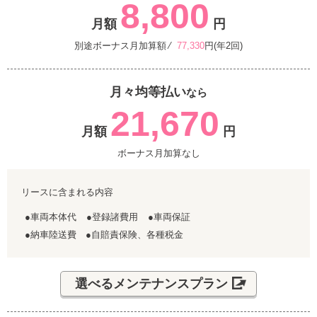
8,800
月額
円
別途ボーナス月加算額 ⁄
77,330
円(年2回)
月々均等払い
なら
21,670
月額
円
ボーナス月加算なし
リースに含まれる内容
●車両本体代
●登録諸費用
●車両保証
●納車陸送費 ●自賠責保険、各種税金
選べるメンテナンスプラン