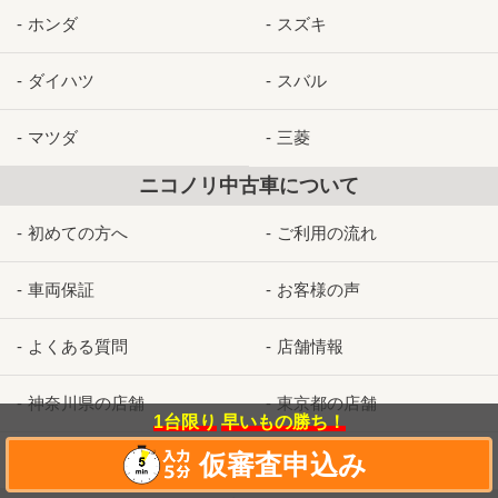
ホンダ
スズキ
ダイハツ
スバル
マツダ
三菱
ニコノリ中古車について
初めての方へ
ご利用の流れ
車両保証
お客様の声
よくある質問
店舗情報
神奈川県の店舗
東京都の店舗
1台限り
早いもの勝ち！
仮審査申込み
埼玉県の店舗
お問合せ/見積依頼