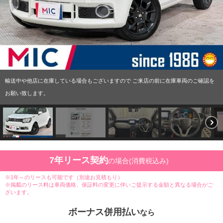
輸送中や他店に在庫している場合もございますので ご来店の前に在庫車両のご確認を
お願い致します。
7年リース契約
の場合(消費税込み)
※1年～のリースも可能です（別途お見積もり）
※掲載のリース料は車両価格、保証料の変更に伴いご提示する金額と異なる場合がご
ざいます。
ボーナス併用払い
なら