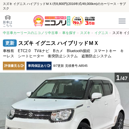
スズキ イグニス ハイブリッドＭＸ/月8,800円(2016年式/49,000km)のカーリース・サブ
スク
新車は
こちら
中古車カーリースのニコノリ中古車
車を探す
スズキ
イグニス
スズキ イ
スズキ イグニス ハイブリッドＭＸ
車検有 ETC2.0 TV&ナビ Bカメ Bluetooth接続 スマートキー キ
ーレス シートヒーター 衝突防止システム 盗難防止システム
評価書見る
車両保証あり
8/7更新
見積番号:A8545
1
/47