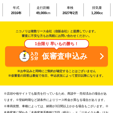
年式
走行距離
車検
排気量
2016年
49,000
km
2027年2月
1,200cc
ニコノリは複数リース会社（信販会社）と提携しています。
審査に不安な方もお気軽にお問い合わせください。
1台限り 早いもの勝ち！
仮審査申込み
※お申込みと同時にご契約が確定することはございません
※仮審査の回答は最短で当日、申込状況によって翌日以降になります。
※店頭や他サイトでも販売を行っているため、商談中・売却済みの場合があ
ります。※登録時期など諸条件によりリース料金が異なる場合があります。
※車両状態、車種によっては、納期が3日間以上かかる場合もございます。※
名義変更に関わる「名義変更手数料1万円（税込）」と「リサイクル券」はお