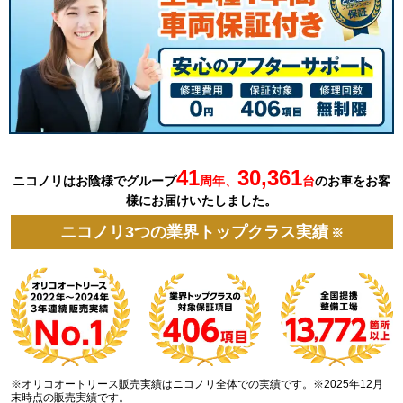
41
30,361
ニコノリはお陰様でグループ
周年、
台
の
お車を
お客
様にお届けいたしました。
ニコノリ3つの業界トップクラス実績
※
※オリコオートリース販売実績はニコノリ全体での実績です。※2025年12月
末時点の販売実績です。