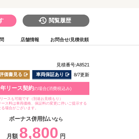
す
閲覧履歴
問
店舗情報
お問合せ/見積依頼
見積番号:A8521
評価書見る
車両保証あり
8/7更新
7年リース契約
の場合(消費税込み)
のリースも可能です（別途お見積もり）
リース料は車両価格、保証料の変更に伴いご提示する
なる場合がございます。
ボーナス併用払い
なら
8,800
月額
円