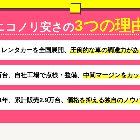
3つの理
ニコノリ安さの
コレンタカーを全国展開、
圧倒的な車の調達力があ
万台、自社工場で点検・整備、
中間マージンをカッ
1年、累計販売2.9万台、
価格を抑える独自のノウ