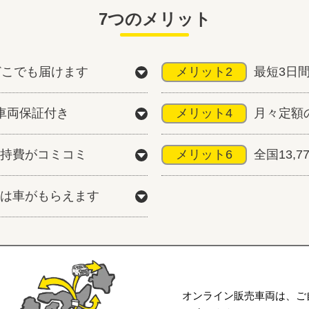
7つのメリット
どこでも届けます
メリット2
最短3日
車両保証付き
メリット4
月々定額
持費がコミコミ
メリット6
全国13,
は車がもらえます
オンライン販売車両は、ご