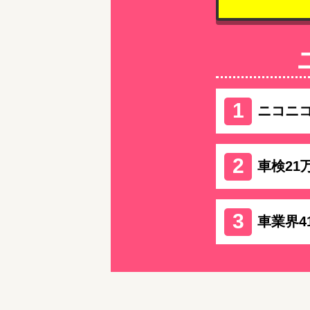
ニコニ
車検21
車業界4