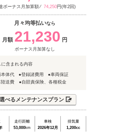
途ボーナス月加算額 ⁄
74,250
円(年2回)
月々均等払い
なら
21,230
月額
円
ボーナス月加算なし
スに含まれる内容
両本体代
●登録諸費用
●車両保証
車陸送費 ●自賠責保険、各種税金
選べるメンテナンスプラン
式
走行距離
車検
排気量
年
53,000
km
2026年12月
1,200cc