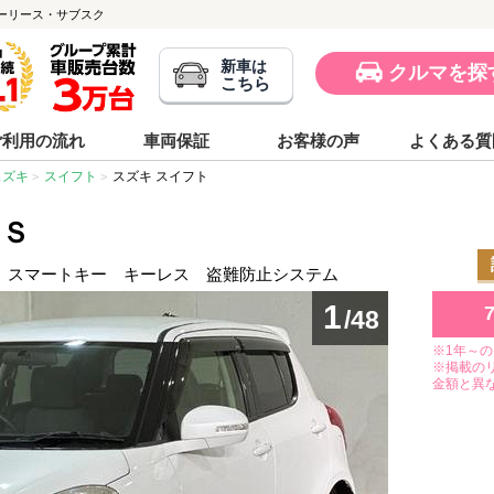
)のカーリース・サブスク
新車は
クルマを探
こちら
ご利用の流れ
車両保証
お客様の声
よくある質
スズキ
スイフト
スズキ スイフト
ＲＳ
h接続 スマートキー キーレス 盗難防止システム
1
/48
※1年～
※掲載の
金額と異