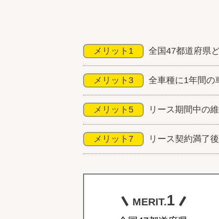
メリット1
全国47都道府県
メリット3
全車種に1年間の
メリット5
リース期間中の維
メリット7
リース契約満了後
1
MERIT.