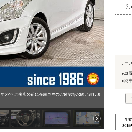
別
リー
●車
●納
すので ご来店の前に在庫車両のご確認をお願い致しま
年
2015