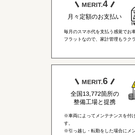
4
MERIT.
月々定額のお支払い
毎月のスマホ代を支払う感覚でお
フラットなので、家計管理もラク
6
MERIT.
全国13,772箇所の
整備工場と提携
※車両によってメンテナンスを付
す。
※引っ越し・転勤をした場合にメ