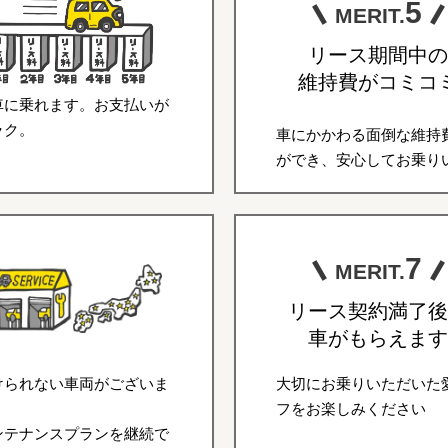
5
MERIT.
リース期間中の
維持費がコミコ
車に乗れます。お支払いが
ラク。
車にかかわる面倒な維持
ができ、安心してお乗り
7
MERIT.
リース契約満了後
車がもらえます
けられない車両がございま
大切にお乗りいただいた
フをお楽しみください
ンテナンスプランを継続で