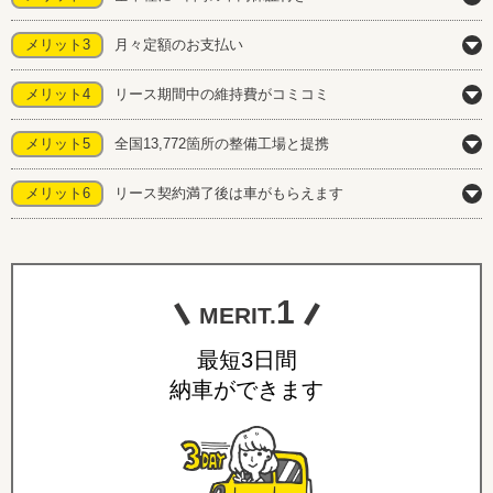
メリット3
月々定額のお支払い
メリット4
リース期間中の維持費がコミコミ
メリット5
全国13,772箇所の整備工場と提携
メリット6
リース契約満了後は車がもらえます
1
MERIT.
最短3日間
納車ができます