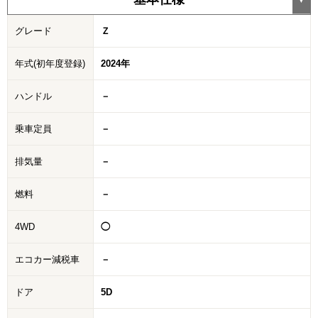
グレード
Ｚ
年式(初年度登録)
2024年
ハンドル
－
乗車定員
－
排気量
－
燃料
－
4WD
◯
エコカー減税車
－
ドア
5D