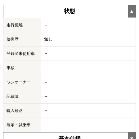
状態
走行距離
－
修復歴
無し
登録済未使用車
－
車検
－
ワンオーナー
－
記録簿
－
輸入経路
－
展示・試乗車
－
基本仕様