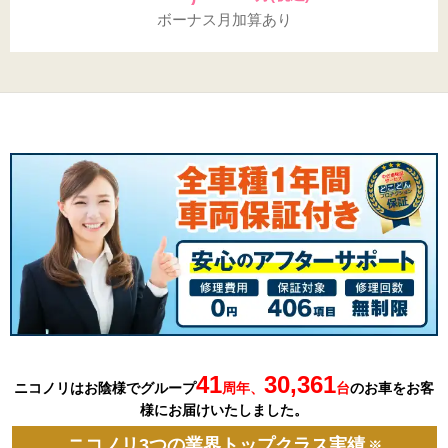
ボーナス月加算あり
41
30,361
ニコノリはお陰様でグループ
周年、
台
の
お車を
お客
様にお届けいたしました。
ニコノリ3つの業界トップクラス実績
※