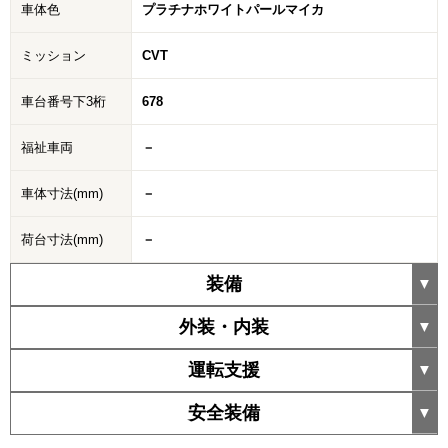
車体色
プラチナホワイトパールマイカ
ミッション
CVT
車台番号下3桁
678
福祉車両
－
車体寸法(mm)
－
荷台寸法(mm)
－
装備
外装・内装
運転支援
安全装備