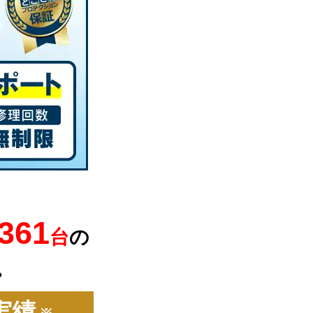
,361
台
の
。
実績