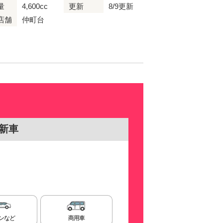
量
4,600cc
更新
8/9更新
店舗
仲町台
新車
ンなど
商用車