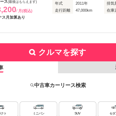
リース
(最後はもらえます)
年式
2011年
排気
3,200
走行距離
47,000km
在庫
⁄ 月(税込)
ナス月加算あり
クルマを探す
車
中古車カーリース検索
パクト
ミニバン
SUV
セダ