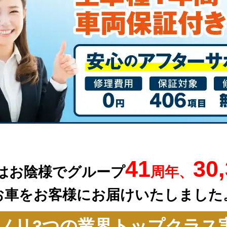
41
30
はお陰様でグループ
周年、
お車を
お客様にお届けいたしました
ノリ3つの業界トップクラス