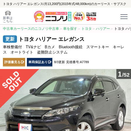
トヨタ ハリアー エレガンス/月13,200円(2015年式/48,000km)のカーリース・サブスク
新車は
こちら
中古車カーリースのニコノリ中古車
車を探す
トヨタ
ハリアー
トヨタ ハ
トヨタ ハリアー エレガンス
車検整備付 TV&ナビ Bカメ Bluetooth接続 スマートキー キーレ
ス オートライト 盗難防止システム
評価書見る
車両保証あり
8/3更新
見積番号:A7789
1
/52