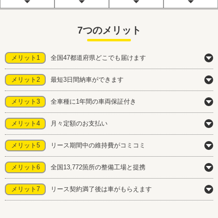
7つのメリット
メリット1
全国47都道府県どこでも届けます
メリット2
最短3日間納車ができます
メリット3
全車種に1年間の車両保証付き
メリット4
月々定額のお支払い
メリット5
リース期間中の維持費がコミコミ
メリット6
全国13,772箇所の整備工場と提携
メリット7
リース契約満了後は車がもらえます