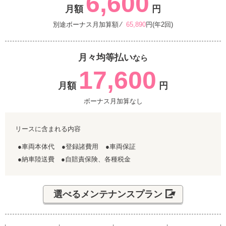
6,600
月額
円
別途ボーナス月加算額 ⁄
65,890
円(年2回)
月々均等払い
なら
17,600
月額
円
ボーナス月加算なし
リースに含まれる内容
●車両本体代
●登録諸費用
●車両保証
●納車陸送費 ●自賠責保険、各種税金
選べるメンテナンスプラン