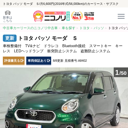
トヨタ パッソ モーダ Ｓ/月6,600円(2016年式/56,000km)のカーリース・サブスク
新車は
こちら
中古車カーリースのニコノリ中古車
車を探す
トヨタ
パッソ
トヨタ パッ
トヨタ パッソ モーダ Ｓ
車検整備付 TV&ナビ ドラレコ Bluetooth接続 スマートキー キー
レス LEDヘッドランプ 衝突防止システム 盗難防止システム
評価書見る
車両保証あり
8/8更新
見積番号:A8402
1
/50