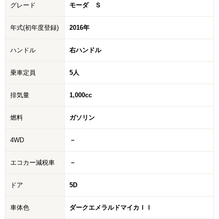
グレード
モーダ Ｓ
年式(初年度登録)
2016年
ハンドル
右ハンドル
乗車定員
5人
排気量
1,000cc
燃料
ガソリン
4WD
－
エコカー減税車
－
ドア
5D
車体色
ダークエメラルドマイカＩＩ