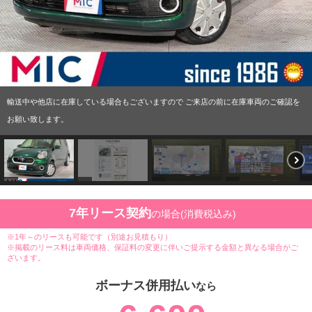
輸送中や他店に在庫している場合もございますので ご来店の前に在庫車両のご確認を
お願い致します。
7年リース契約
の場合(消費税込み)
※1年～のリースも可能です（別途お見積もり）
※掲載のリース料は車両価格、保証料の変更に伴いご提示する金額と異なる場合がご
ざいます。
ボーナス併用払い
なら