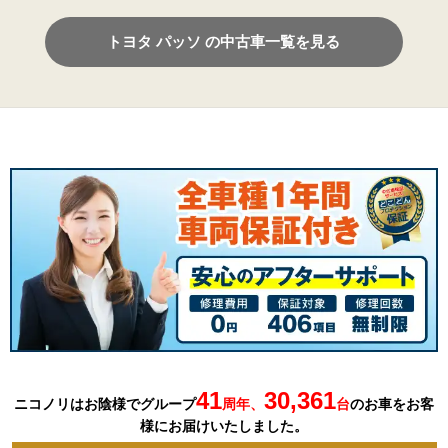
トヨタ パッソ の中古車一覧を見る
41
30,361
ニコノリはお陰様でグループ
周年、
台
の
お車を
お客
様にお届けいたしました。