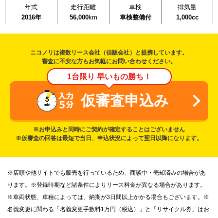
年式
走行距離
車検
排気量
2016年
56,000
km
車検整備付
1,000cc
ニコノリは複数リース会社（信販会社）と提携しています。
審査に不安な方もお気軽にお問い合わせください。
1台限り 早いもの勝ち！
仮審査申込み
※お申込みと同時にご契約が確定することはございません
※仮審査の回答は最短で当日、申込状況によって翌日以降になります。
※店頭や他サイトでも販売を行っているため、商談中・売却済みの場合があ
ります。※登録時期など諸条件によりリース料金が異なる場合があります。
※車両状態、車種によっては、納期が3日間以上かかる場合もございます。※
名義変更に関わる「名義変更手数料1万円（税込）」と「リサイクル券」はお