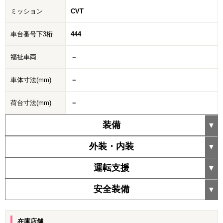
ミッション
CVT
車台番号下3桁
444
福祉車両
－
車体寸法(mm)
－
荷台寸法(mm)
－
装備
外装・内装
運転支援
安全装備
在庫店舗