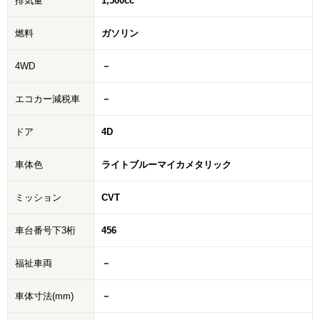
排気量
1,500cc
燃料
ガソリン
4WD
－
エコカー減税車
－
ドア
4D
車体色
ライトブルーマイカメタリック
ミッション
CVT
車台番号下3桁
456
福祉車両
－
車体寸法(mm)
－