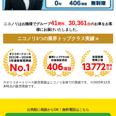
41
30,361
ニコノリはお陰様でグループ
周年、
台
の
お車を
お客
様にお届けいたしました。
ニコノリ3つの業界トップクラス実績
※
※オリコオートリース販売実績はニコノリ全体での実績です。※2025年12月
末時点の販売実績です。
お気軽に相談からOK！無料電話はこちら