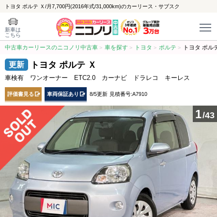
トヨタ ポルテ Ｘ/月7,700円(2016年式/31,000km)のカーリース・サブスク
新車は
こちら
中古車カーリースのニコノリ中古車
車を探す
トヨタ
ポルテ
トヨタ ポル
トヨタ ポルテ Ｘ
車検有 ワンオーナー ETC2.0 カーナビ ドラレコ キーレス
評価書見る
車両保証あり
8/5更新
見積番号:A7910
1
/43