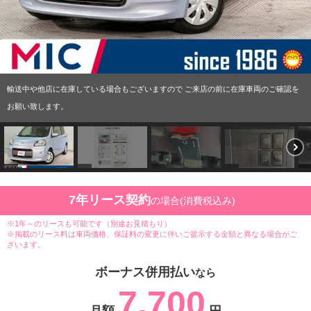
輸送中や他店に在庫している場合もございますので ご来店の前に在庫車両のご確認を
お願い致します。
7年リース契約
の場合(消費税込み)
※1年～のリースも可能です（別途お見積もり）
※掲載のリース料は車両価格、保証料の変更に伴いご提示する金額と異なる場合がご
ざいます。
ボーナス併用払い
なら
7,700