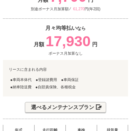
月額
円
別途ボーナス月加算額 ⁄
61,270
円(年2回)
月々均等払い
なら
17,930
月額
円
ボーナス月加算なし
リースに含まれる内容
●車両本体代
●登録諸費用
●車両保証
●納車陸送費 ●自賠責保険、各種税金
選べるメンテナンスプラン
年式
走行距離
車検
排気量