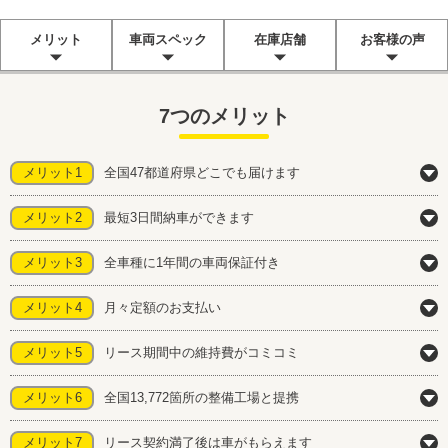
メリット
車両スペック
在庫店舗
お客様の声
7つのメリット
メリット1
全国47都道府県どこでも届けます
メリット2
最短3日間納車ができます
メリット3
全車種に1年間の車両保証付き
メリット4
月々定額のお支払い
メリット5
リース期間中の維持費がコミコミ
メリット6
全国13,772箇所の整備工場と提携
メリット7
リース契約満了後は車がもらえます