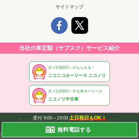
サイトマップ
当社の車定額（サブスク）サービス紹介
月々5,500円～のもらえる！
ニコニコカーリース ニコノリ
月々5,500円～中古車カーリース
ニコノリ中古車
受付 9:00～19:00
土日祝日もOK！
私たちは「ニコニコレンタカー」を運営する会社です。
©ニコノリ中古車（旧：ニコニコダイレクト）.
無料電話する