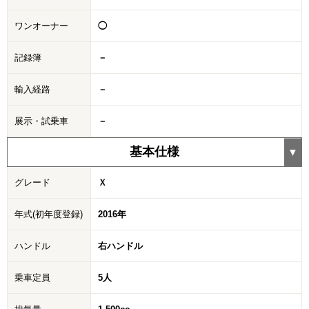
ワンオーナー
◯
記録簿
－
輸入経路
－
展示・試乗車
－
基本仕様
グレード
Ｘ
年式(初年度登録)
2016年
ハンドル
右ハンドル
乗車定員
5人